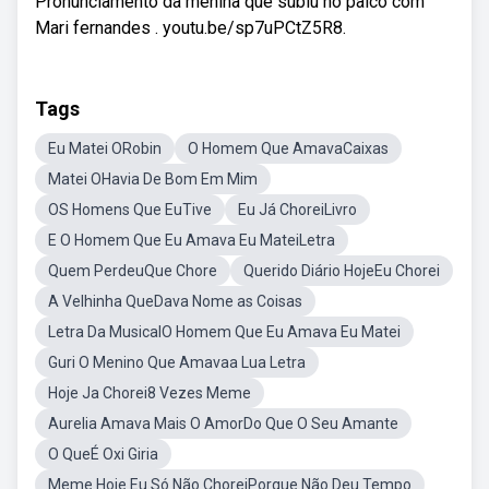
Pronunciamento da menina que subiu no palco com
Mari fernandes . youtu.be/sp7uPCtZ5R8.
Tags
Eu Matei ORobin
O Homem Que AmavaCaixas
Matei OHavia De Bom Em Mim
OS Homens Que EuTive
Eu Já ChoreiLivro
E O Homem Que Eu Amava Eu MateiLetra
Quem PerdeuQue Chore
Querido Diário HojeEu Chorei
A Velhinha QueDava Nome as Coisas
Letra Da MusicalO Homem Que Eu Amava Eu Matei
Guri O Menino Que Amavaa Lua Letra
Hoje Ja Chorei8 Vezes Meme
Aurelia Amava Mais O AmorDo Que O Seu Amante
O QueÉ Oxi Giria
Meme Hoje Eu Só Não ChoreiPorque Não Deu Tempo