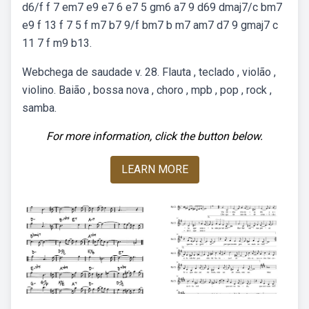
d6/f f 7 em7 e9 e7 6 e7 5 gm6 a7 9 d69 dmaj7/c bm7
e9 f 13 f 7 5 f m7 b7 9/f bm7 b m7 am7 d7 9 gmaj7 c
11 7 f m9 b13.
Webchega de saudade v. 28. Flauta , teclado , violão ,
violino. Baião , bossa nova , choro , mpb , pop , rock ,
samba.
For more information, click the button below.
LEARN MORE