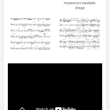
musescore saudade
chega