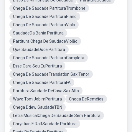
Disco De VinilChega De Saudade
PartituraSodade
Chega De Saudade PartituraTrombone
Chega De Saudade PartituraPiano
Chega De Saudade PartituraViola
SaudadeDa Bahia Partitura
Partitura Chega De SaudadeViolão
Que SaudadeDoce Partitura
Chega De Saudade PartituraCompleta
Esse Cara Sou EuPartitura
Chega De SaudadeTranslation Sax Tenor
Chega De Saudade PartituraFA
Partitura Saudade DeCasa Sax Alto
Wave Tom JobimPartitura
Chega DeReméios
Chega Ddew SaudadeTBN
Letra MusicalChega De Saudade Sem Partitura
Chrystian E RalfSaudade Partitura