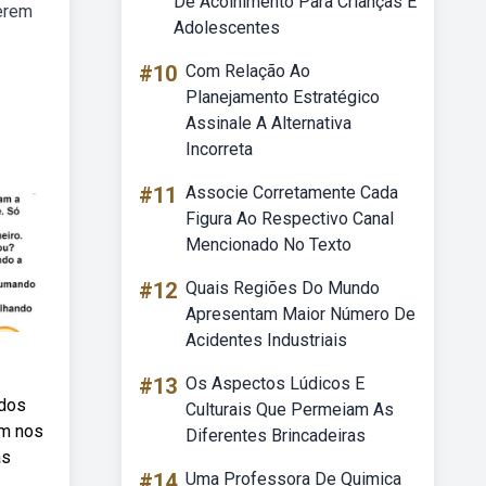
De Acolhimento Para Crianças E
serem
Adolescentes
#10
Com Relação Ao
Planejamento Estratégico
Assinale A Alternativa
Incorreta
#11
Associe Corretamente Cada
Figura Ao Respectivo Canal
Mencionado No Texto
#12
Quais Regiões Do Mundo
Apresentam Maior Número De
Acidentes Industriais
#13
Os Aspectos Lúdicos E
 dos
Culturais Que Permeiam As
em nos
Diferentes Brincadeiras
as
#14
Uma Professora De Quimica