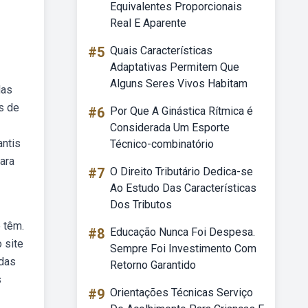
Equivalentes Proporcionais
Real E Aparente
#5
Quais Características
Adaptativas Permitem Que
Alguns Seres Vivos Habitam
das
as de
#6
Por Que A Ginástica Rítmica é
Considerada Um Esporte
antis
Técnico-combinatório
ara
#7
O Direito Tributário Dedica-se
Ao Estudo Das Características
Dos Tributos
 têm.
#8
Educação Nunca Foi Despesa.
 site
Sempre Foi Investimento Com
adas
Retorno Garantido
s
#9
Orientações Técnicas Serviço