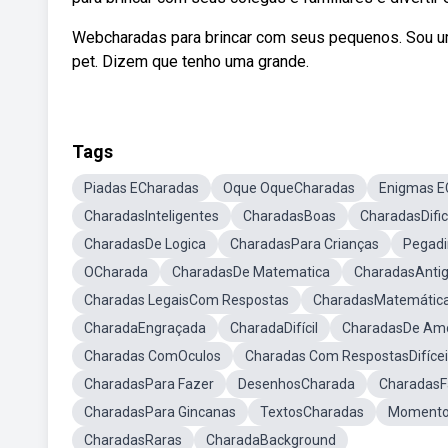
Webcharadas para brincar com seus pequenos. Sou u
pet. Dizem que tenho uma grande.
Tags
Piadas ECharadas
Oque OqueCharadas
Enigmas E
CharadasInteligentes
CharadasBoas
CharadasDific
CharadasDe Logica
CharadasPara Crianças
Pegad
OCharada
CharadasDe Matematica
CharadasAnti
Charadas LegaisCom Respostas
CharadasMatemátic
CharadaEngraçada
CharadaDifícil
CharadasDe Am
Charadas ComOculos
Charadas Com RespostasDifícei
CharadasPara Fazer
DesenhosCharada
CharadasF
CharadasPara Gincanas
TextosCharadas
Momento
CharadasRaras
CharadaBackground