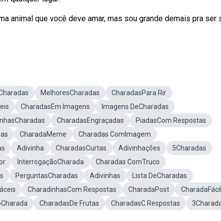
ma animal que você deve amar, mas sou grande demais pra ser 
Charadas
MelhoresCharadas
CharadasPara Rir
eis
CharadasEm Imagens
Imagens DeCharadas
inhasCharadas
CharadasEngraçadas
PiadasCom Respostas
gas
CharadaMeme
Charadas ComImagem
as
Adivinha
CharadasCurtas
Adivinhações
5Charadas
or
InterrogaçãoCharada
Charadas ComTruco
s
PerguntasCharadas
Adivinhas
Lista DeCharadas
áceis
CharadinhasCom Respostas
CharadaPost
CharadaFáci
Charada
CharadasDe Frutas
CharadasC Respostas
3Charad