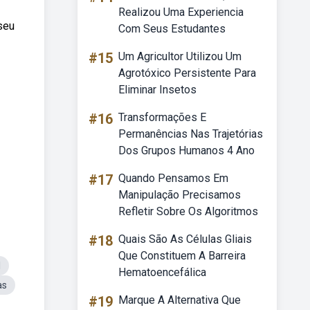
Realizou Uma Experiencia
seu
Com Seus Estudantes
#15
Um Agricultor Utilizou Um
Agrotóxico Persistente Para
Eliminar Insetos
#16
Transformações E
Permanências Nas Trajetórias
Dos Grupos Humanos 4 Ano
#17
Quando Pensamos Em
Manipulação Precisamos
Refletir Sobre Os Algoritmos
#18
Quais São As Células Gliais
Que Constituem A Barreira
l
Hematoencefálica
as
#19
Marque A Alternativa Que