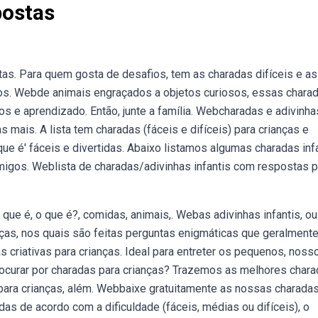
postas
s. Para quem gosta de desafios, tem as charadas difíceis e as
os. Webde animais engraçados a objetos curiosos, essas chara
sos e aprendizado. Então, junte a família. Webcharadas e adivinh
s mais. A lista tem charadas (fáceis e difíceis) para crianças e
ue é' fáceis e divertidas. Abaixo listamos algumas charadas inf
igos. Weblista de charadas/adivinhas infantis com respostas p
que é, o que é?, comidas, animais,. Webas adivinhas infantis, ou
anças, nos quais são feitas perguntas enigmáticas que geralmente
criativas para crianças. Ideal para entreter os pequenos, nosso
curar por charadas para crianças? Trazemos as melhores char
 para crianças, além. Webbaixe gratuitamente as nossas charada
as de acordo com a dificuldade (fáceis, médias ou difíceis), o