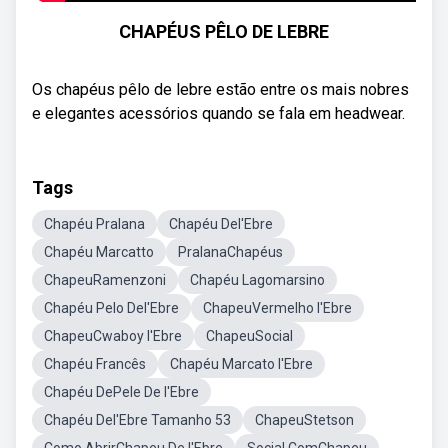
CHAPÉUS PÊLO DE LEBRE
Os chapéus pêlo de lebre estão entre os mais nobres
e elegantes acessórios quando se fala em headwear.
Tags
Chapéu Pralana
Chapéu Del'Ebre
Chapéu Marcatto
PralanaChapéus
ChapeuRamenzoni
Chapéu Lagomarsino
Chapéu Pelo Del'Ebre
ChapeuVermelho l'Ebre
ChapeuCwaboy l'Ebre
ChapeuSocial
Chapéu Francês
Chapéu Marcato l'Ebre
Chapéu DePele De l'Ebre
Chapéu Del'Ebre Tamanho 53
ChapeuStetson