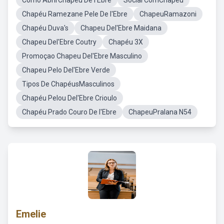
Como AbrirChapeu De l'Ebre
Social ComChapeu
Chapéu Ramezane Pele De l'Ebre
ChapeuRamazoni
Chapéu Duva's
Chapeu Del'Ebre Maidana
Chapeu Del'Ebre Coutry
Chapéu 3X
Promoçao Chapeu Del'Ebre Masculino
Chapeu Pelo Del'Ebre Verde
Tipos De ChapéusMasculinos
Chapéu Pelou Del'Ebre Crioulo
Chapéu Prado Couro De l'Ebre
ChapeuPralana N54
Emelie