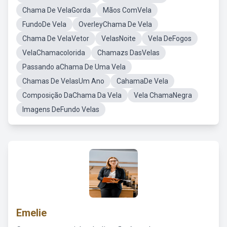
Chama De VelaGorda
Mãos ComVela
FundoDe Vela
OverleyChama De Vela
Chama De VelaVetor
VelasNoite
Vela DeFogos
VelaChamacolorida
Chamazs DasVelas
Passando aChama De Uma Vela
Chamas De VelasUm Ano
CahamaDe Vela
Composição DaChama Da Vela
Vela ChamaNegra
Imagens DeFundo Velas
Emelie