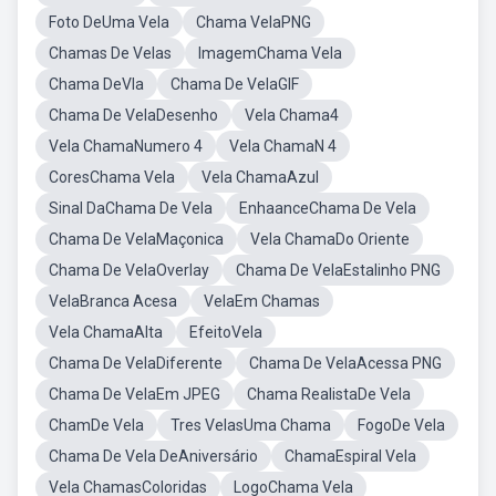
Foto DeUma Vela
Chama VelaPNG
Chamas De Velas
ImagemChama Vela
Chama DeVla
Chama De VelaGIF
Chama De VelaDesenho
Vela Chama4
Vela ChamaNumero 4
Vela ChamaN 4
CoresChama Vela
Vela ChamaAzul
Sinal DaChama De Vela
EnhaanceChama De Vela
Chama De VelaMaçonica
Vela ChamaDo Oriente
Chama De VelaOverlay
Chama De VelaEstalinho PNG
VelaBranca Acesa
VelaEm Chamas
Vela ChamaAlta
EfeitoVela
Chama De VelaDiferente
Chama De VelaAcessa PNG
Chama De VelaEm JPEG
Chama RealistaDe Vela
ChamDe Vela
Tres VelasUma Chama
FogoDe Vela
Chama De Vela DeAniversário
ChamaEspiral Vela
Vela ChamasColoridas
LogoChama Vela