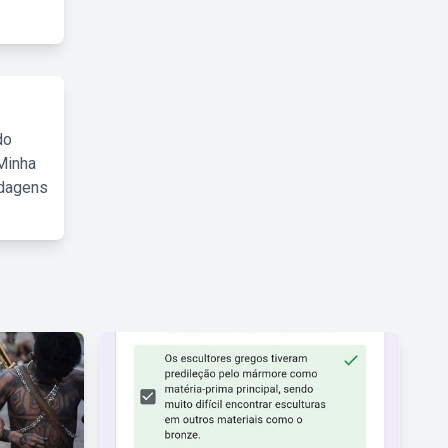
do
Minha
rdagens