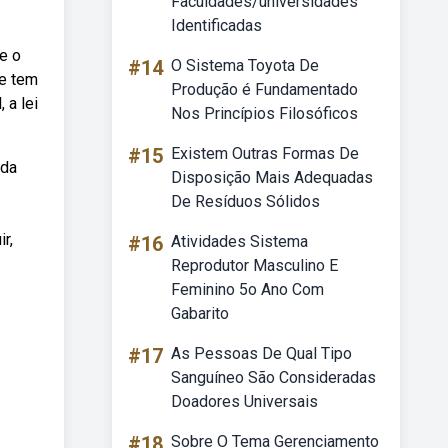
Faculdades/universidades
Identificadas
e o
#14
O Sistema Toyota De
ue tem
Produção é Fundamentado
 a lei
Nos Princípios Filosóficos
#15
Existem Outras Formas De
 da
Disposição Mais Adequadas
De Resíduos Sólidos
r,
#16
Atividades Sistema
Reprodutor Masculino E
Feminino 5o Ano Com
Gabarito
#17
As Pessoas De Qual Tipo
Sanguíneo São Consideradas
Doadores Universais
#18
Sobre O Tema Gerenciamento