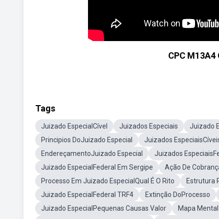
CPC M13A4 
Tags
Juizado EspecialCível
Juizados Especiais
Juizado E
Principios DoJuizado Especial
Juizados EspeciaisCívei
EndereçamentoJuizado Especial
Juizados EspeciaisF
Juizado EspecialFederal Em Sergipe
Ação De Cobranç
Processo Em Juizado EspecialQual É O Rito
Estrutura 
Juizado EspecialFederal TRF4
Extinção DoProcesso
Juizado EspecialPequenas Causas Valor
Mapa Mental 