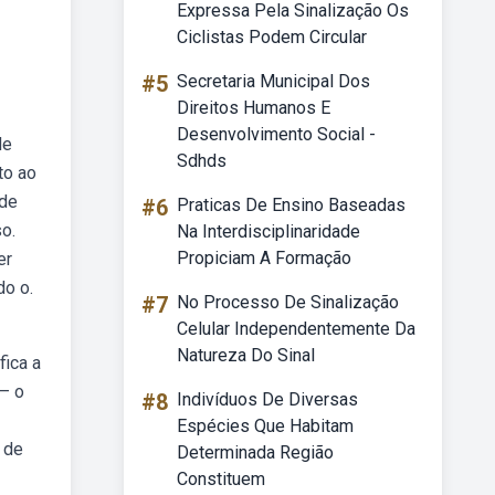
Expressa Pela Sinalização Os
Ciclistas Podem Circular
#5
Secretaria Municipal Dos
Direitos Humanos E
Desenvolvimento Social -
de
Sdhds
to ao
ade
#6
Praticas De Ensino Baseadas
o.
Na Interdisciplinaridade
Propiciam A Formação
er
do o.
#7
No Processo De Sinalização
Celular Independentemente Da
Natureza Do Sinal
fica a
 — o
#8
Indivíduos De Diversas
Espécies Que Habitam
 de
Determinada Região
Constituem