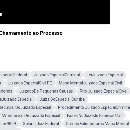
Chamamento ao Processo
specialFederal
Juizado EspecialCriminal
LeiJuizado Especial
s
Juizado EspecialCivil PE
Mapa MentalJuizado Especial Civil
ederais
JuizadoDe Pequenas Causas
Rito Juizado EspecialCível
aJuizado Especial
Juíza DoEspecial Curitba
Recursal DoJuizado Especial
Procedimento Juizado EspecialCrimina
Mnemonico DeJuizado Especial
Fases NoJuizado Especial Civil
Lei 9099
Salario Juiz Federal
Crimes Falimentares Mapa Mental