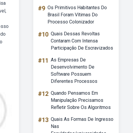
isa
#9
Os Primitivos Habitantes Do
el,
Brasil Foram Vítimas Do
Processo Colonizador
esso
#10
Quais Dessas Revoltas
 do
Contaram Com Intensa
 o
Participação De Escravizados
#11
As Empresas De
Desenvolvimento De
Software Possuem
Diferentes Processos
#12
Quando Pensamos Em
Manipulação Precisamos
Refletir Sobre Os Algoritmos
#13
Quais As Formas De Ingresso
Nas