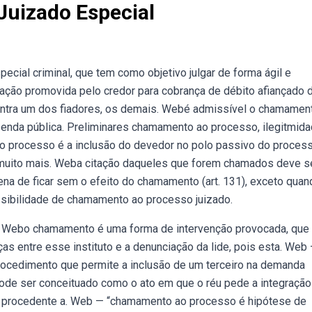
uizado Especial
ial criminal, que tem como objetivo julgar de forma ágil e
 ação promovida pelo credor para cobrança de débito afiançado 
ntra um dos fiadores, os demais. Webé admissível o chamamen
azenda pública. Preliminares chamamento ao processo, ilegitmid
ao processo é a inclusão do devedor no polo passivo do process
 muito mais. Weba citação daqueles que forem chamados deve s
ena de ficar sem o efeito do chamamento (art. 131), exceto quan
ssibilidade de chamamento ao processo juizado.
s,. Webo chamamento é uma forma de intervenção provocada, que 
ças entre esse instituto e a denunciação da lide, pois esta. Web
ocedimento que permite a inclusão de um terceiro na demanda
ode ser conceituado como o ato em que o réu pede a integração
da procedente a. Web — “chamamento ao processo é hipótese de