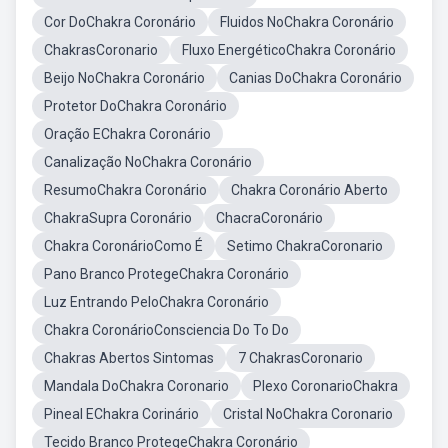
Cor DoChakra Coronário
Fluidos NoChakra Coronário
ChakrasCoronario
Fluxo EnergéticoChakra Coronário
Beijo NoChakra Coronário
Canias DoChakra Coronário
Protetor DoChakra Coronário
Oração EChakra Coronário
Canalização NoChakra Coronário
ResumoChakra Coronário
Chakra Coronário Aberto
ChakraSupra Coronário
ChacraCoronário
Chakra CoronárioComo É
Setimo ChakraCoronario
Pano Branco ProtegeChakra Coronário
Luz Entrando PeloChakra Coronário
Chakra CoronárioConsciencia Do To Do
Chakras Abertos Sintomas
7 ChakrasCoronario
Mandala DoChakra Coronario
Plexo CoronarioChakra
Pineal EChakra Corinário
Cristal NoChakra Coronario
Tecido Branco ProtegeChakra Coronário