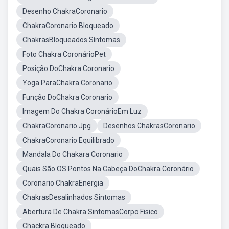
Desenho ChakraCoronario
ChakraCoronario Bloqueado
ChakrasBloqueados Síntomas
Foto Chakra CoronárioPet
Posição DoChakra Coronario
Yoga ParaChakra Coronario
Função DoChakra Coronario
Imagem Do Chakra CoronárioEm Luz
ChakraCoronario Jpg
Desenhos ChakrasCoronario
ChakraCoronario Equilibrado
Mandala Do Chakara Coronario
Quais São OS Pontos Na Cabeça DoChakra Coronário
Coronario ChakraEnergia
ChakrasDesalinhados Sintomas
Abertura De Chakra SintomasCorpo Fisico
Chackra Bloqueado