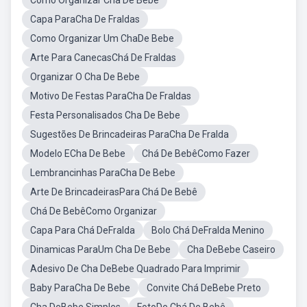
Como Organizar Cha De Bebe
Capa ParaCha De Fraldas
Como Organizar Um ChaDe Bebe
Arte Para CanecasChá De Fraldas
Organizar O Cha De Bebe
Motivo De Festas ParaCha De Fraldas
Festa Personalisados Cha De Bebe
Sugestões De Brincadeiras ParaCha De Fralda
Modelo ECha De Bebe
Chá De BebêComo Fazer
Lembrancinhas ParaCha De Bebe
Arte De BrincadeirasPara Chá De Bebê
Chá De BebêComo Organizar
Capa Para Chá DeFralda
Bolo Chá DeFralda Menino
Dinamicas ParaUm Cha De Bebe
Cha DeBebe Caseiro
Adesivo De Cha DeBebe Quadrado Para Imprimir
Baby ParaCha De Bebe
Convite Chá DeBebe Preto