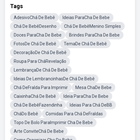
Tags
AdesivoChá De Bebê
Ideias ParaCha De Bebe
Chá De BebêDesenho
Chá De BebêMenino Simples
Doces ParaCha De Bebe
Brindes ParaCha De Bebe
FotosDe Chá De Bebê
TemaDe Chá De Bebê
DecoraçãoDe Chá De Bebê
Roupa Para CháRevelação
LembrançaDe Chá De Bebê
Ideias De LembrancinhasDe Chá De Bebê
Chá DeFralda Para Imprimir
Mesa ChaDe Bebe
CaixinhaChá De Bebê
Ideia ParaCha De Bebe
Chá De BebêFazendinha
Ideias Para Chá DeBB
CháDo Bebê
Comidas Para Chá DeFraldas
Topo De Bolo ParaImprimir Cha De Bebe
Arte ConviteChá De Bebe