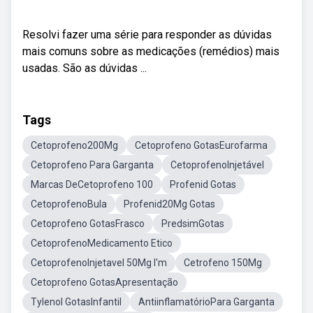
Resolvi fazer uma série para responder as dúvidas
mais comuns sobre as medicações (remédios) mais
usadas. São as dúvidas ...
Tags
Cetoprofeno200Mg
Cetoprofeno GotasEurofarma
Cetoprofeno Para Garganta
CetoprofenoInjetável
Marcas DeCetoprofeno 100
Profenid Gotas
CetoprofenoBula
Profenid20Mg Gotas
Cetoprofeno GotasFrasco
PredsimGotas
CetoprofenoMedicamento Etico
CetoprofenoInjetavel 50Mg I'm
Cetrofeno 150Mg
Cetoprofeno GotasApresentação
Tylenol GotasInfantil
AntiinflamatórioPara Garganta