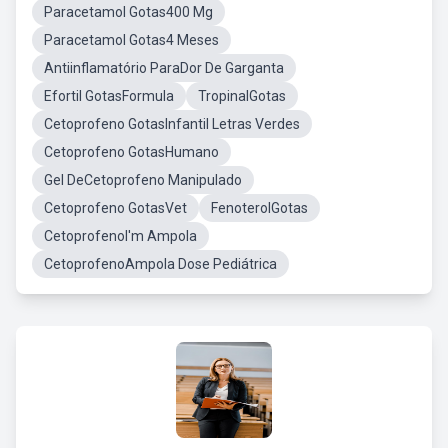
Paracetamol Gotas400 Mg
Paracetamol Gotas4 Meses
Antiinflamatório ParaDor De Garganta
Efortil GotasFormula
TropinalGotas
Cetoprofeno GotasInfantil Letras Verdes
Cetoprofeno GotasHumano
Gel DeCetoprofeno Manipulado
Cetoprofeno GotasVet
FenoterolGotas
CetoprofenoI'm Ampola
CetoprofenoAmpola Dose Pediátrica