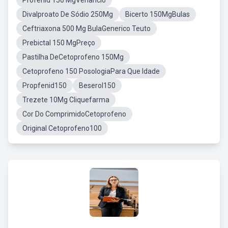
Profenid 150 MgVenancio
Divalproato De Sódio 250Mg
Bicerto 150MgBulas
Ceftriaxona 500 Mg BulaGenerico Teuto
Prebictal 150 MgPreço
Pastilha DeCetoprofeno 150Mg
Cetoprofeno 150 PosologiaPara Que Idade
Propfenid150
Beserol150
Trezete 10Mg Cliquefarma
Cor Do ComprimidoCetoprofeno
Original Cetoprofeno100