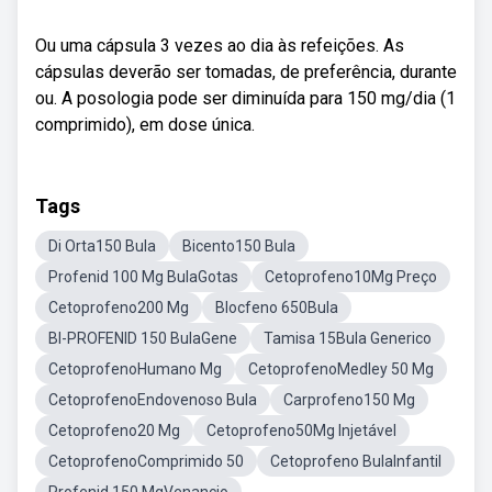
Ou uma cápsula 3 vezes ao dia às refeições. As
cápsulas deverão ser tomadas, de preferência, durante
ou. A posologia pode ser diminuída para 150 mg/dia (1
comprimido), em dose única.
Tags
Di Orta150 Bula
Bicento150 Bula
Profenid 100 Mg BulaGotas
Cetoprofeno10Mg Preço
Cetoprofeno200 Mg
Blocfeno 650Bula
BI-PROFENID 150 BulaGene
Tamisa 15Bula Generico
CetoprofenoHumano Mg
CetoprofenoMedley 50 Mg
CetoprofenoEndovenoso Bula
Carprofeno150 Mg
Cetoprofeno20 Mg
Cetoprofeno50Mg Injetável
CetoprofenoComprimido 50
Cetoprofeno BulaInfantil