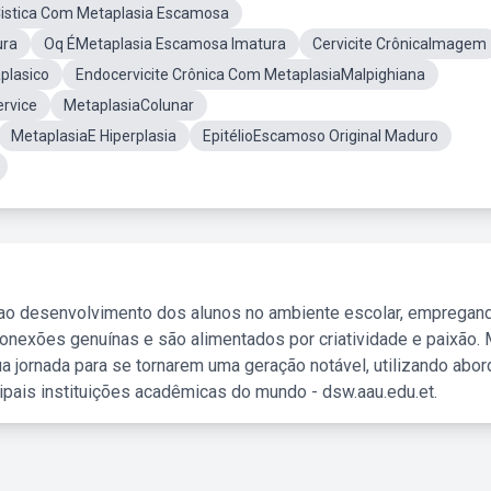
 Cistica Com Metaplasia Escamosa
ura
Oq ÉMetaplasia Escamosa Imatura
Cervicite CrônicaImagem
plasico
Endocervicite Crônica Com MetaplasiaMalpighiana
rvice
MetaplasiaColunar
MetaplasiaE Hiperplasia
EpitélioEscamoso Original Maduro
 ao desenvolvimento dos alunos no ambiente escolar, empregan
nexões genuínas e são alimentados por criatividade e paixão. 
a jornada para se tornarem uma geração notável, utilizando abo
ipais instituições acadêmicas do mundo - dsw.aau.edu.et.