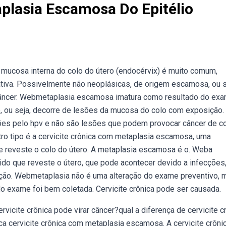
plasia Escamosa Do Epitélio
 mucosa interna do colo do útero (endocérvix) é muito comum,
tiva. Possivelmente não neoplásicas, de origem escamosa, ou s
a câncer. Webmetaplasia escamosa imatura como resultado do ex
ão, ou seja, decorre de lesões da mucosa do colo com exposição
ões pelo hpv e não são lesões que podem provocar câncer de c
ro tipo é a cervicite crônica com metaplasia escamosa, uma
ue reveste o colo do útero. A metaplasia escamosa é o. Weba
do que reveste o útero, que pode acontecer devido a infecções
fecção. Webmetaplasia não é uma alteração do exame preventivo, 
o exame foi bem coletada. Cervicite crônica pode ser causada.
rvicite crônica pode virar câncer?qual a diferença de cervicite c
a cervicite crônica com metaplasia escamosa. A cervicite crôni