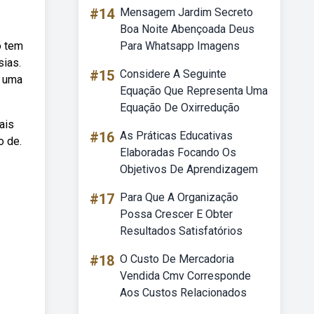
#14
Mensagem Jardim Secreto
Boa Noite Abençoada Deus
o tem
Para Whatsapp Imagens
sias.
#15
Considere A Seguinte
é uma
Equação Que Representa Uma
Equação De Oxirredução
ais
#16
As Práticas Educativas
o de.
Elaboradas Focando Os
Objetivos De Aprendizagem
#17
Para Que A Organização
Possa Crescer E Obter
Resultados Satisfatórios
#18
O Custo De Mercadoria
Vendida Cmv Corresponde
Aos Custos Relacionados