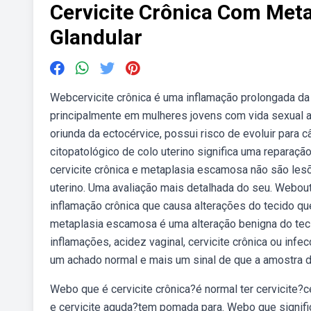
Cervicite Crônica Com Meta
Glandular
Webcervicite crônica é uma inflamação prolongada da
principalmente em mulheres jovens com vida sexual a
oriunda da ectocérvice, possui risco de evoluir par
citopatológico de colo uterino significa uma reparaç
cervicite crônica e metaplasia escamosa não são les
uterino. Uma avaliação mais detalhada do seu. Webout
inflamação crônica que causa alterações do tecido q
metaplasia escamosa é uma alteração benigna do teci
inflamações, acidez vaginal, cervicite crônica ou in
um achado normal e mais um sinal de que a amostra d
Webo que é cervicite crônica?é normal ter cervicite?ce
e cervicite aguda?tem pomada para. Webo que signific