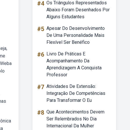
#4
Os Triângulos Representados
Abaixo Foram Desenhados Por
Alguns Estudantes
#5
Apesar Do Desenvolvimento
De Uma Personalidade Mais
Flexível Ser Benéfico
eja,
#6
Livro De Práticas E
ame
Acompanhamento Da
. Weba
Aprendizagem A Conquista
olo
Professor
#7
Atividades De Extensão:
Integração De Competências
,
Para Transformar O Eu
mas
#8
Que Acontecimentos Devem
Ser Relembrados No Dia
rônica
Internacional Da Mulher
ca