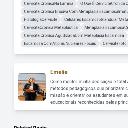
Cervicite CrônicaNa Lâmina
O Que É CerviciteCronica
Cervicite Crônica Erosiva Com Metaplasia EscamosaImat
HistologiaCervicite
Celulares EscamosoGlandular Meta
CerviciteCronica Metaplastica
Metaplasia EscamosaCe
Cervicite Crônica AgudizadaCom Metaplasia Escamosa
Escamosa ComAtipias Nucleares Focais
CerviciteFoto
Emelie
Como mentor, minha dedicação é total
métodos pedagógicos que priorizam co
missão é orientar os estudantes em su
educacionais reconhecidas pelas princ
Related Posts