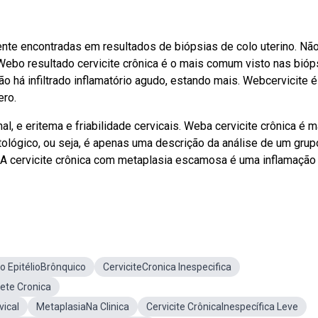
nte encontradas em resultados de biópsias de colo uterino. Nã
! Webo resultado cervicite crônica é o mais comum visto nas bióp
ão há infiltrado inflamatório agudo, estando mais. Webcervicite 
ero.
l, e eritema e friabilidade cervicais. Weba cervicite crônica é m
ológico, ou seja, é apenas uma descrição da análise de um grup
 A cervicite crônica com metaplasia escamosa é uma inflamação
 EpitélioBrônquico
CerviciteCronica Inespecifica
cete Cronica
ical
MetaplasiaNa Clinica
Cervicite CrônicaInespecífica Leve