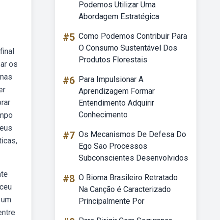
Podemos Utilizar Uma
Abordagem Estratégica
#5
Como Podemos Contribuir Para
O Consumo Sustentável Dos
final
Produtos Florestais
ar os
 nas
#6
Para Impulsionar A
er
Aprendizagem Formar
rar
Entendimento Adquirir
Conhecimento
empo
seus
#7
Os Mecanismos De Defesa Do
icas,
Ego Sao Processos
Subconscientes Desenvolvidos
nte
#8
O Bioma Brasileiro Retratado
eceu
Na Canção é Caracterizado
, um
Principalmente Por
entre