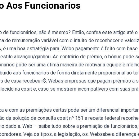
do Aos Funcionarios
e funcionários, não é mesmo? Então, confira este artigo até o 
 de remuneração variável com o intuito de reconhecer e valoriz
 é uma boa estratégia para. Webo pagamento é feito com base
 estilo alcançou/ganhou. Ao contrário do prêmio, o bônus pode s
ários pode ser uma ótima maneira de motivar a equipe e melho
ibuído aos funcionários de forma diretamente proporcional ao t
nos de casa recebeu r$. Webas empresas que pagam prêmios a 
ecido na cosit e, caso se mostrem incompatíveis com suas prát
a e com as premiações certas pode ser um diferencial importa
o da solução de consulta cosit nº 151 a receita federal reconh
mio dado a. Web — saiba tudo sobre a premiação de funcionários
radores. Veja os tipos, a legislação, os. Websabe a diferença 