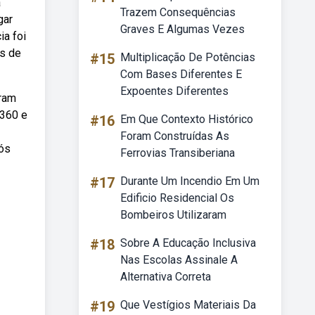
a
Trazem Consequências
gar
Graves E Algumas Vezes
ia foi
os de
#15
Multiplicação De Potências
Com Bases Diferentes E
Expoentes Diferentes
eram
 360 e
#16
Em Que Contexto Histórico
Foram Construídas As
pós
Ferrovias Transiberiana
#17
Durante Um Incendio Em Um
Edificio Residencial Os
Bombeiros Utilizaram
#18
Sobre A Educação Inclusiva
Nas Escolas Assinale A
Alternativa Correta
#19
Que Vestígios Materiais Da