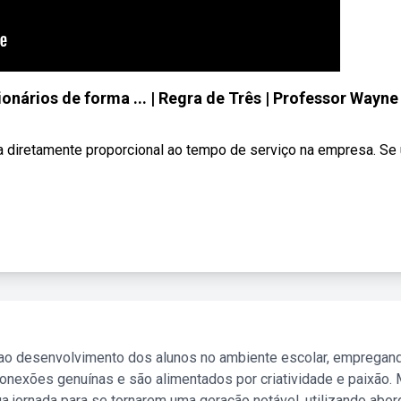
ionários de forma ... | Regra de Três | Professor Wayne
a diretamente proporcional ao tempo de serviço na empresa. Se u
 ao desenvolvimento dos alunos no ambiente escolar, empregan
nexões genuínas e são alimentados por criatividade e paixão. 
a jornada para se tornarem uma geração notável, utilizando abo