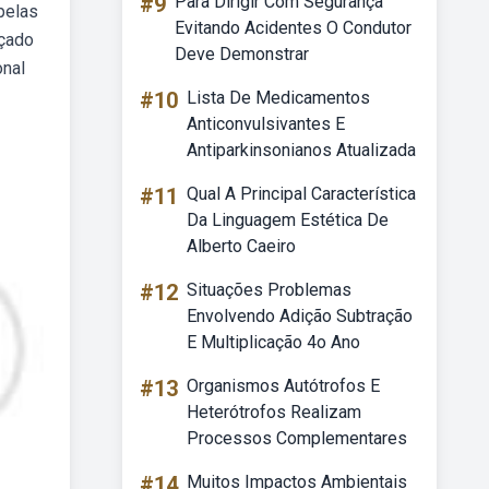
#9
Para Dirigir Com Segurança
pelas
Evitando Acidentes O Condutor
nçado
Deve Demonstrar
onal
#10
Lista De Medicamentos
Anticonvulsivantes E
Antiparkinsonianos Atualizada
#11
Qual A Principal Característica
Da Linguagem Estética De
Alberto Caeiro
#12
Situações Problemas
Envolvendo Adição Subtração
E Multiplicação 4o Ano
#13
Organismos Autótrofos E
Heterótrofos Realizam
Processos Complementares
#14
Muitos Impactos Ambientais