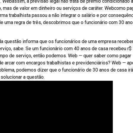
. Webassim, a previsão legal não trata de prêmio condicionado 
o, mas de valor em dinheiro ou serviços de caráter. Webcomo pa
a trabalhista passou a não integrar o salário e por consequênc
de uma regra de três, descobrimos que o funcionário com 30 an
 da questão informa que os funcionários de uma empresa receb
rviço, sabe. Se um funcionário com 40 anos de casa recebeu r$
tempo de serviço, então podemos. Web — quer saber como pagar
 de arcar com encargos trabalhistas e previdenciários? Web — a
problema, podemos dizer que o funcionário de 30 anos de casa irá
 solucionar a questão.