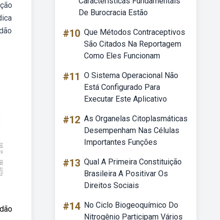
Características Fundamentais
ação
De Burocracia Estão
dica
idão
#10
Que Métodos Contraceptivos
São Citados Na Reportagem
Como Eles Funcionam
#11
O Sistema Operacional Não
Está Configurado Para
Executar Este Aplicativo
#12
As Organelas Citoplasmáticas
Desempenham Nas Células
Importantes Funções
#13
Qual A Primeira Constituição
Brasileira A Positivar Os
Direitos Sociais
#14
No Ciclo Biogeoquímico Do
idão
Nitrogênio Participam Vários