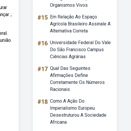
Organismos Vivos
urar
çar. ;
#15
Em Relação Ao Espaço
Agrícola Brasileiro Assinale A
Alternativa Correta
ral.
 união
#16
Universidade Federal Do Vale
Do São Francisco Campus
o
Ciências Agrárias
#17
Qual Das Seguintes
Afirmações Define
Corretamente Os Números
Racionais
#18
Como A Ação Do
Imperialismo Europeu
Desestruturou A Sociedade
Africana