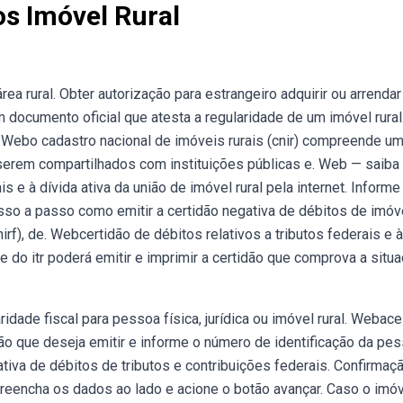
os Imóvel Rural
ea rural. Obter autorização para estrangeiro adquirir ou arrendar
m documento oficial que atesta a regularidade de um imóvel rural
 Webo cadastro nacional de imóveis rurais (cnir) compreende u
 serem compartilhados com instituições públicas e. Web — saib
is e à dívida ativa da união de imóvel rural pela internet. Informe
so a passo como emitir a certidão negativa de débitos de imóv
irf), de. Webcertidão de débitos relativos a tributos federais e à
nte do itr poderá emitir e imprimir a certidão que comprova a situ
idade fiscal para pessoa física, jurídica ou imóvel rural. Webac
ão que deseja emitir e informe o número de identificação da pe
egativa de débitos de tributos e contribuições federais. Confirmaç
Preencha os dados ao lado e acione o botão avançar. Caso o imó