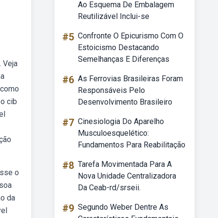
Ao Esquema De Embalagem
Reutilizável Inclui-se
#5
Confronte O Epicurismo Com O
Estoicismo Destacando
Semelhanças E Diferenças
. Veja
ma
#6
As Ferrovias Brasileiras Foram
a como
Responsáveis Pelo
 o cib
Desenvolvimento Brasileiro
el
#7
Cinesiologia Do Aparelho
Musculoesquelético:
ação
Fundamentos Para Reabilitação
#8
Tarefa Movimentada Para A
esse o
Nova Unidade Centralizadora
ssoa
Da Ceab-rd/srseii.
ão da
#9
Segundo Weber Dentre As
vel