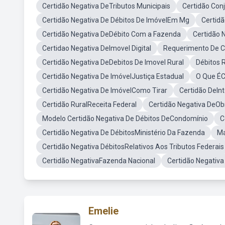
Certidão Negativa DeTributos Municipais
Certidão Con
Certidão Negativa De Débitos De ImóvelEm Mg
Certidã
Certidão Negativa DeDébito Com a Fazenda
Certidão 
Certidao Negativa DeImovel Digital
Requerimento De C
Certidão Negativa DeDebitos De Imovel Rural
Débitos 
Certidão Negativa De ImóvelJustiça Estadual
O Que ÉC
Certidão Negativa De ImóvelComo Tirar
Certidão DeInt
Certidão RuralReceita Federal
Certidão Negativa DeObr
Modelo Certidão Negativa De Débitos DeCondomínio
C
Certidão Negativa De DébitosMinistério Da Fazenda
Ma
Certidão Negativa DébitosRelativos Aos Tributos Federais
Certidão NegativaFazenda Nacional
Certidão Negativa
Emelie