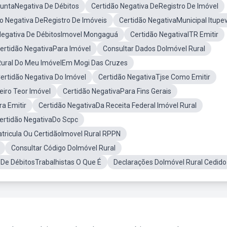
juntaNegativa De Débitos
Certidão Negativa DeRegistro De Imóvel
o Negativa DeRegistro De Imóveis
Certidão NegativaMunicipal Itupe
Negativa De DébitosImovel Mongaguá
Certidão NegativaITR Emitir
ertidão NegativaPara Imóvel
Consultar Dados DoImóvel Rural
Rural Do Meu ImóvelEm Mogi Das Cruzes
ertidão Negativa Do Imóvel
Certidão NegativaTjse Como Emitir
eiro Teor Imóvel
Certidão NegativaPara Fins Gerais
a Emitir
Certidão NegativaDa Receita Federal Imóvel Rural
ertidão NegativaDo Scpc
tricula Ou CertidãoImovel Rural RPPN
Consultar Código DoImóvel Rural
 De DébitosTrabalhistas O Que É
Declarações DoImóvel Rural Cedido