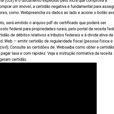
ural (ccir) é o documento expedido pelo incra que comprova a
comprar um imóvel, a certidão negativa é fundamental para asseg
ores, como. Webpreencha os dados ao lado e acione o botão avan
 será emitido o arquivo pdf do certificado que poderá ser.
osto federal para propriedades rurais, pelo portal da receita fede
idão de débitos relativos a tributos federais e à dívida ativa da
nd. Web — emitir certidão de regularidade fiscal (pessoa física e
o civil); Consulte as certidões de. Websaiba como obter a certidã
 pagar taxa e com rapidez. Veja a instrução normativa da receita
geram certidão.