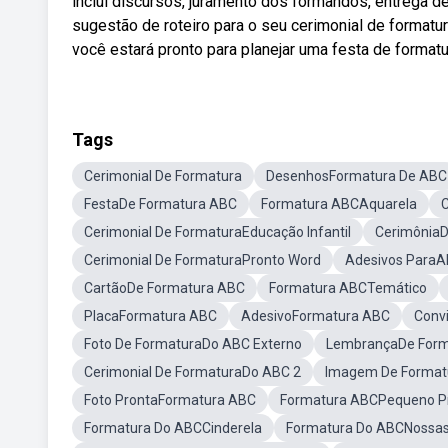
inclui discursos, juramento dos formandos, entrega d
sugestão de roteiro para o seu cerimonial de format
você estará pronto para planejar uma festa de formatu
Tags
Cerimonial De Formatura
DesenhosFormatura De ABC
FestaDe Formatura ABC
Formatura ABCAquarela
C
Cerimonial De FormaturaEducação Infantil
Cerimônia
Cerimonial De FormaturaPronto Word
Adesivos ParaA
CartãoDe Formatura ABC
Formatura ABCTemático
PlacaFormatura ABC
AdesivoFormatura ABC
Conv
Foto De FormaturaDo ABC Externo
LembrançaDe Form
Cerimonial De FormaturaDo ABC 2
Imagem De Format
Foto ProntaFormatura ABC
Formatura ABCPequeno Pr
Formatura Do ABCCinderela
Formatura Do ABCNossas 