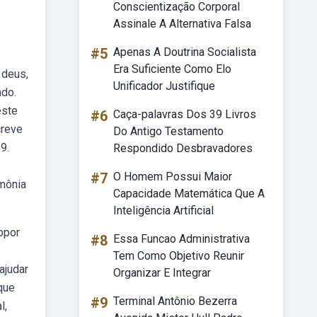
Conscientização Corporal
Assinale A Alternativa Falsa
#5
Apenas A Doutrina Socialista
Era Suficiente Como Elo
 deus,
Unificador Justifique
ndo.
este
#6
Caça-palavras Dos 39 Livros
creve
Do Antigo Testamento
9.
Respondido Desbravadores
#7
O Homem Possui Maior
mônia
Capacidade Matemática Que A
Inteligência Artificial
bpor
#8
Essa Funcao Administrativa
Tem Como Objetivo Reunir
ajudar
Organizar E Integrar
que
#9
Terminal Antônio Bezerra
l,