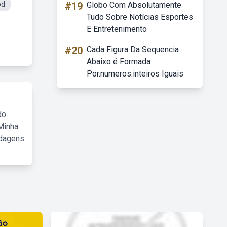
od
#19
Globo Com Absolutamente
Tudo Sobre Notícias Esportes
E Entretenimento
#20
Cada Figura Da Sequencia
Abaixo é Formada
Por.numeros.inteiros Iguais
do
Minha
rdagens