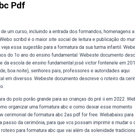
bc Pdf
de um curso, incluindo a entrada dos formandos, homenagens a
Webo scribd é o maior site social de leitura e publicação do mu
 veja essa sugestão para a formatura da sua turma infantil. Web
unos do 1o ano do ensino fundamental. Webeste documento des
e da escola de ensino fundamental josé victor fontenele em 201
de, boa noite), senhores pais, professores e autoridades aqui
al em diversos. Webeste documento descreve o roteiro da ceri
o.
a do polo porão grande para as crianças do pré ii em 2022. We
como organizar uma formatura abc e como deixar esse momento
 cerimonial de formatura abc 2as pdf for free. Webabaixo para 
 a passo da cerimônia, para que vcs possam imprimir e mudar o 
roteiro para formatura abc que vai além da solenidade tradiciona