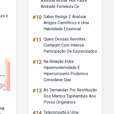
Avenida Mister Hull Padre
Andrade Fortaleza Ce
u
ura é
#10
Saber Redigir E Analisar
Artigos Científicos é Uma
Habilidade Essencial
#11
Quais Dessas Revoltas
Contaram Com Intensa
Participação De Escravizados
#12
Na Relação Entre
Hipermodernidade E
Hiperconsumo Podemos
Considerar Que:
#13
As Demandas Por Restituição
Dos Mantos Tupinambás Aos
Povos Originários
nia
#14
Teleconsulta é Uma