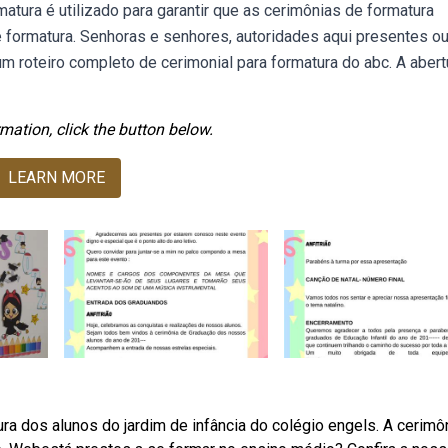
atura é utilizado para garantir que as cerimônias de formatura
ormatura. Senhoras e senhores, autoridades aqui presentes o
 roteiro completo de cerimonial para formatura do abc. A abert
mation, click the button below.
LEARN MORE
 dos alunos do jardim de infância do colégio engels. A cerimô