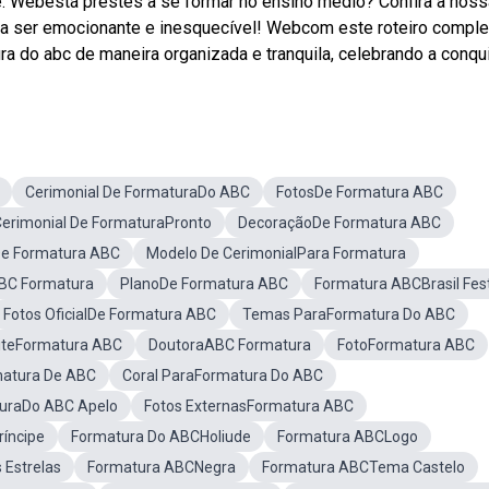
e. Webestá prestes a se formar no ensino médio? Confira a noss
ura ser emocionante e inesquecível! Webcom este roteiro comple
ra do abc de maneira organizada e tranquila, celebrando a conqui
Cerimonial De FormaturaDo ABC
FotosDe Formatura ABC
erimonial De FormaturaPronto
DecoraçãoDe Formatura ABC
De Formatura ABC
Modelo De CerimonialPara Formatura
BC Formatura
PlanoDe Formatura ABC
Formatura ABCBrasil Fes
Fotos OficialDe Formatura ABC
Temas ParaFormatura Do ABC
iteFormatura ABC
DoutoraABC Formatura
FotoFormatura ABC
atura De ABC
Coral ParaFormatura Do ABC
uraDo ABC Apelo
Fotos ExternasFormatura ABC
íncipe
Formatura Do ABCHoliude
Formatura ABCLogo
Estrelas
Formatura ABCNegra
Formatura ABCTema Castelo