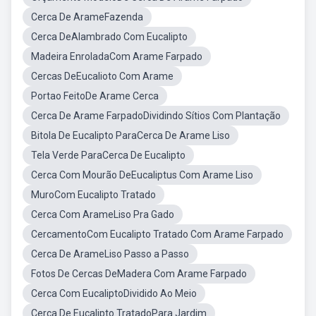
Cerca De ArameFazenda
Cerca DeAlambrado Com Eucalipto
Madeira EnroladaCom Arame Farpado
Cercas DeEucalioto Com Arame
Portao FeitoDe Arame Cerca
Cerca De Arame FarpadoDividindo Sítios Com Plantação
Bitola De Eucalipto ParaCerca De Arame Liso
Tela Verde ParaCerca De Eucalipto
Cerca Com Mourão DeEucaliptus Com Arame Liso
MuroCom Eucalipto Tratado
Cerca Com ArameLiso Pra Gado
CercamentoCom Eucalipto Tratado Com Arame Farpado
Cerca De ArameLiso Passo a Passo
Fotos De Cercas DeMadera Com Arame Farpado
Cerca Com EucaliptoDividido Ao Meio
Cerca De Eucalipto TratadoPara Jardim