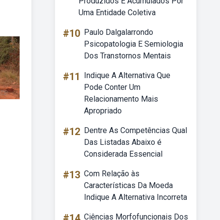
Produzidos E Acumulados Por
Uma Entidade Coletiva
#10
Paulo Dalgalarrondo
Psicopatologia E Semiologia
Dos Transtornos Mentais
#11
Indique A Alternativa Que
Pode Conter Um
Relacionamento Mais
Apropriado
#12
Dentre As Competências Qual
Das Listadas Abaixo é
Considerada Essencial
#13
Com Relação às
Características Da Moeda
Indique A Alternativa Incorreta
#14
Ciências Morfofuncionais Dos