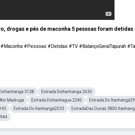
eiro, drogas e pés de maconha 5 pessoas foram detidas
ga #Maconha #Pessoas #Detidas #TV #BalançoGeralTapurah #T
 DoItanhanga 3138
Estrada DoItanhanga 2630
 Alo Madruga
Estrada DoItanhagua 2240
Estrada Do Itanhangá2
3145
Estrada Do Itanhangá2533
EstradaDas Dunas 3800 Itanhang
2944