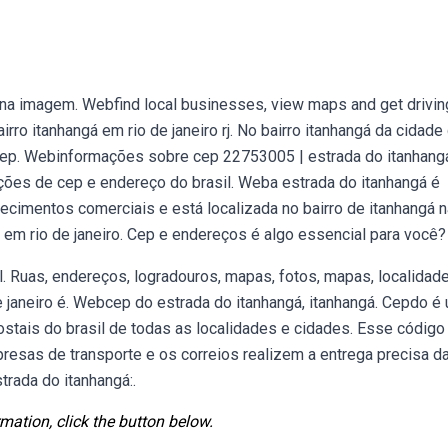
 na imagem. Webfind local businesses, view maps and get drivin
o itanhangá em rio de janeiro rj. No bairro itanhangá da cidade 
m cep. Webinformações sobre cep 22753005 | estrada do itanhang
rmações de cep e endereço do brasil. Weba estrada do itanhangá é
imentos comerciais e está localizada no bairro de itanhangá n
gá em rio de janeiro. Cep e endereços é algo essencial para você?
 Ruas, endereços, logradouros, mapas, fotos, mapas, localidade
de janeiro é. Webcep do estrada do itanhangá, itanhangá. Cepdo é
stais do brasil de todas as localidades e cidades. Esse código
resas de transporte e os correios realizem a entrega precisa d
rada do itanhangá:.
mation, click the button below.