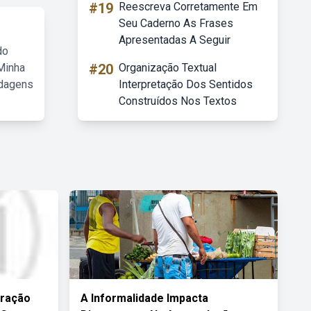
#19
Reescreva Corretamente Em
Seu Caderno As Frases
Apresentadas A Seguir
do
Minha
#20
Organização Textual
rdagens
Interpretação Dos Sentidos
Construídos Nos Textos
gração
A Informalidade Impacta