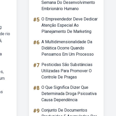
Semana Do Desenvolvimento
Embrionário Humano
#5
O Empreendedor Deve Dedicar
Atenção Especial Ao
g
Planejamento De Marketing
de rio
á,
#6
A Multidimensionalidade Da
Didática Ocorre Quando
a
Pensamos Em Um Processo
#7
Pesticidas São Substâncias
Utilizadas Para Promover O
s,
Controle De Pragas
 um
#8
O Que Significa Dizer Que
as
Determinada Droga Psicoativa
Causa Dependência
#9
Conjunto De Documentos