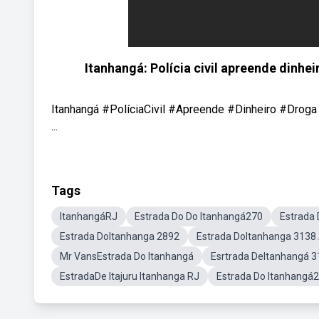
Itanhangá: Polícia civil apreende dinh
Itanhangá #PolíciaCivil #Apreende #Dinheiro #Dro
...
Tags
ItanhangáRJ
Estrada Do Do Itanhangá270
Estrada
Estrada DoItanhanga 2892
Estrada DoItanhanga 3138
Mr VansEstrada Do Itanhangá
Esrtrada DeItanhangá 
EstradaDe Itajuru Itanhanga RJ
Estrada Do Itanhangá