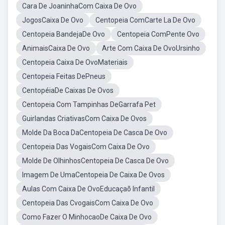
Cara De JoaninhaCom Caixa De Ovo
JogosCaixa De Ovo
Centopeia ComCarte La De Ovo
Centopeia BandejaDe Ovo
Centopeia ComPente Ovo
AnimaisCaixa De Ovo
Arte Com Caixa De OvoUrsinho
Centopeia Caixa De OvoMateriais
Centopeia Feitas DePneus
CentopéiaDe Caixas De Ovos
Centopeia Com Tampinhas DeGarrafa Pet
Guirlandas CriativasCom Caixa De Ovos
Molde Da Boca DaCentopeia De Casca De Ovo
Centopeia Das VogaisCom Caixa De Ovo
Molde De OlhinhosCentopeia De Casca De Ovo
Imagem De UmaCentopeia De Caixa De Ovos
Aulas Com Caixa De OvoEducaçaõ Infantil
Centopeia Das CvogaisCom Caixa De Ovo
Como Fazer O MinhocaoDe Caixa De Ovo