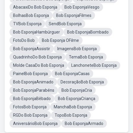
AbacaxiDo Bob Esponja
Bob EsponjaVesgo
BolhasBob Esponja
Bob EsponjaFilmes
TVBob Esponja
SendBob Esponja
Bob EsponjaHambúrguer
Bob EsponjaBombado
FotoDo Bob
Bob Esponja OFilme
Bob EsponjaAssistir
ImagensBob Esponja
QuadrinhoDo Bob Esponja
TemaBob Esponja
Molde CasaDo Bob Esponja
LanchoneteBob Esponja
PainelBob Esponja
Bob EsponjaCasas
Bob EsponjaAnimado
DecoraçãoBob Esponja
Bob EsponjaParabéns
Bob EsponjaCria
Bob EsponjaBêbado
Bob EsponjaCriança
FotosBob Esponja
ManchaBob Esponja
RGDo Bob Esponja
TopoBob Esponja
AniversárioBob Esponja
Bob EsponjaArmado