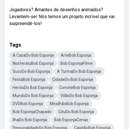
Jogadores? Amantes de desenhos animados?
Levantem-se! Nós temos um projeto incrível que vai
surpreendê-los!
Tags
A CasaDo Bob Esponja
ArteBob Esponja
NosferatuBob Esponja
Bob EsponjaFilme
SucoDo Bob Esponja
A TurmaDo Bob Esponja
FestaBob Esponja
CidadeDo Bob Esponja
HeróisDo Bob Esponja
ConviteBob Esponja
MundoDo Bob Esponja
VilãoDo Bob Esponja
DVDBob Esponja
MexilhãoBob Esponja
Bob EsponjaChapado
CéuDo Bob Esponja
IlhaDo Bob Esponja
Bob EsponjaCenas
PersonalidadeDo Bob Esponja
CapitãoBob Esponja