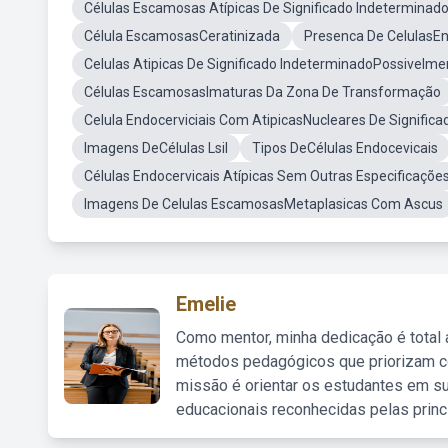
Células Escamosas Atípicas De Significado Indeterminado
Célula EscamosasCeratinizada
Presenca De CelulasEn
Celulas Atipicas De Significado IndeterminadoPossivelm
Células EscamosasImaturas Da Zona De Transformação
Celula Endocerviciais Com AtipicasNucleares De Signific
Imagens DeCélulas Lsil
Tipos DeCélulas Endocevicais
Células Endocervicais Atípicas Sem Outras Especificaçõe
Imagens De Celulas EscamosasMetaplasicas Com Ascus
Emelie
Como mentor, minha dedicação é total
métodos pedagógicos que priorizam co
missão é orientar os estudantes em su
educacionais reconhecidas pelas princ