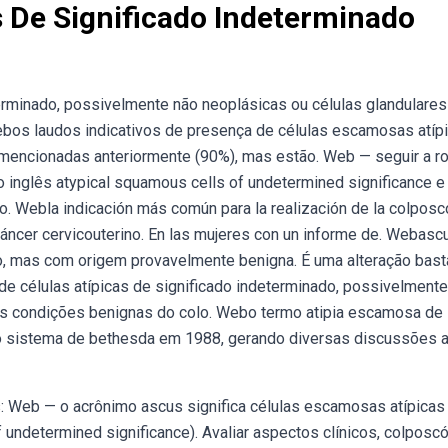
 De Significado Indeterminado
erminado, possivelmente não neoplásicas ou células glandulares
Webos laudos indicativos de presença de células escamosas atíp
mencionadas anteriormente (90%), mas estão. Web — seguir a ro
inglês atypical squamous cells of undetermined significance e
. Webla indicación más común para la realización de la colposc
cáncer cervicouterino. En las mujeres con un informe de. Webasc
ado, mas com origem provavelmente benigna. É uma alteração bast
de células atípicas de significado indeterminado, possivelment
s condições benignas do colo. Webo termo atipia escamosa de
elo sistema de bethesda em 1988, gerando diversas discussões 
 Web — o acrônimo ascus significa células escamosas atípicas
 undetermined significance). Avaliar aspectos clínicos, colposc