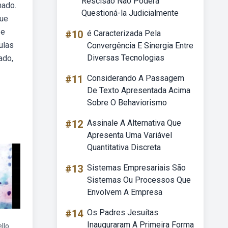
Rescisão Não Poderá
nado.
Questioná-la Judicialmente
que
 e
#10
é Caracterizada Pela
ulas
Convergência E Sinergia Entre
Diversas Tecnologias
ado,
#11
Considerando A Passagem
De Texto Apresentada Acima
Sobre O Behaviorismo
#12
Assinale A Alternativa Que
Apresenta Uma Variável
Quantitativa Discreta
#13
Sistemas Empresariais São
Sistemas Ou Processos Que
Envolvem A Empresa
#14
Os Padres Jesuítas
Inauguraram A Primeira Forma
llo