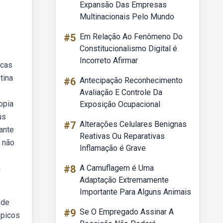
Expansão Das Empresas
Multinacionais Pelo Mundo
#5
Em Relação Ao Fenômeno Do
Constitucionalismo Digital é
Incorreto Afirmar
icas
tina
#6
Antecipação Reconhecimento
Avaliação E Controle Da
opia
Exposição Ocupacional
us
#7
Alterações Celulares Benignas
ante
Reativas Ou Reparativas
e não
Inflamação é Grave
#8
A Camuflagem é Uma
a
Adaptação Extremamente
Importante Para Alguns Animais
 de
#9
Se O Empregado Assinar A
ópicos