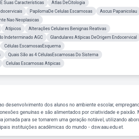
E Suas Características
Atlas DeCitologia
docervicais
PapilomaDe Celulas Escamosas
Ascus Papanicolau
ente Nao Neoplasicas
Atípicos
Alterações Celulares Benignas Reativas
ado Indeterminado AGC
Glandulares Atípicas DeOrigem Endocervical
Células EscamosasEsquema
s
Quais São as 4 CélulasEscamosas Do Sistema
Celulas Escamosas Atipicas
 ao desenvolvimento dos alunos no ambiente escolar, empregan
nexões genuínas e são alimentados por criatividade e paixão. 
a jornada para se tornarem uma geração notável, utilizando abo
ipais instituições acadêmicas do mundo - dsw.aau.edu.et.