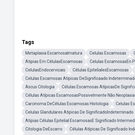
Tags
Metaplasia EscamosaImatura
Celulas Escamosas
Atipias Em CélulasEscamosas
Celulas EscamosasEn P
CelulasEndocervicais
Células EpitelialesEscamosas
Celulas Escamosas Atipicas DeSignificaado Indeterminad
Ascus Citologia
Células Escamosas AtípicasDe Signif
Células Atípicas EscamosasPossivelmente Não Neoplasia
Carcinoma DeCélulas Escamosas Histologia
Celulas E
Celulas Glandulares Atipicas De SignificadoIndeterninado
Atipias Células Epitelial EscamosasE Significado Interme
Citologia DeEscarro
Células Atípicas De Significado I