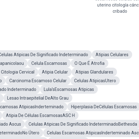
uterino citología cánc
cribado
Celulas Atipicas De Significado Indeterminado
Atipias Celulares
apanicolaou
Celula Escamosas
O Que É Atrofia
Citologia Cervical
Atipia Celular
Atipias Glandulares
o
Carcinoma Escamoso Celular
Celulas AtipicasUtero
cado Indeterminado
Lula'sEscamosas Atipicas
Lesao Intraepitelial DeAlto Grau
scamosas AtipicasInderteminado
Hiperplasia DeCélulas Escamosas
Atipia De Células EscamosasASC H
diado Ascus
Celulas Atipicas De Significado IndeterminadoBethesda
ndeterminadoNo Útero
Celulas Escamosas AtipicasInderteminado As