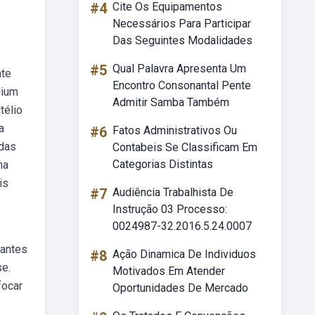
#4
Cite Os Equipamentos
Necessários Para Participar
Das Seguintes Modalidades
#5
Qual Palavra Apresenta Um
nte
Encontro Consonantal Pente
lium
Admitir Samba Também
télio
a
#6
Fatos Administrativos Ou
 das
Contabeis Se Classificam Em
Categorias Distintas
ma
is
#7
Audiência Trabalhista De
Instrução 03 Processo:
0024987-32.2016.5.24.0007
rantes
#8
Ação Dinamica De Individuos
se.
Motivados Em Atender
focar
Oportunidades De Mercado