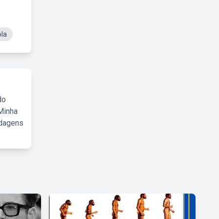
ola
do
Minha
rdagens