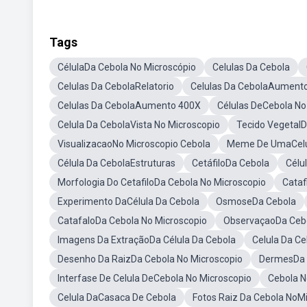
Tags
CélulaDa Cebola No Microscópio
Celulas Da Cebola
Celulas Da CebolaRelatorio
Celulas Da CebolaAument
Celulas Da CebolaAumento 400X
Células DeCebola No
Celula Da CebolaVista No Microscopio
Tecido VegetalD
VisualizacaoNo Microscopio Cebola
Meme De UmaCelu
Célula Da CebolaEstruturas
CetáfiloDa Cebola
Célu
Morfologia Do CetafiloDa Cebola No Microscopio
Cataf
Experimento DaCélula Da Cebola
OsmoseDa Cebola
CatafaloDa Cebola No Microscopio
ObservaçaoDa Cebo
Imagens Da ExtraçãoDa Célula Da Cebola
Celula Da Ce
Desenho Da RaizDa Cebola No Microscopio
DermesDa 
Interfase De Celula DeCebola No Microscopio
Cebola N
Celula DaCasaca De Cebola
Fotos Raiz Da Cebola NoM