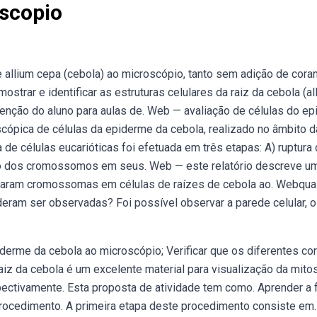
oscopio
 allium cepa (cebola) ao microscópio, tanto sem adição de cora
trar e identificar as estruturas celulares da raiz da cebola (al
atenção do aluno para aulas de. Web — avaliação de células do epi
cópica de células da epiderme da cebola, realizado no âmbito d
 de células eucarióticas foi efetuada em três etapas: A) ruptura
to dos cromossomos em seus. Web — este relatório descreve u
rvaram cromossomas em células de raízes de cebola ao. Webqua
eram ser observadas? Foi possível observar a parede celular, o
iderme da cebola ao microscópio; Verificar que os diferentes co
iz da cebola é um excelente material para visualização da mito
spectivamente. Esta proposta de atividade tem como. Aprender a 
procedimento. A primeira etapa deste procedimento consiste em.