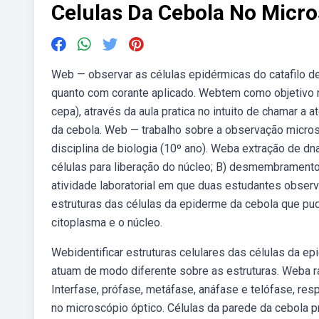
Celulas Da Cebola No Micr
Web — observar as células epidérmicas do catafilo de
quanto com corante aplicado. Webtem como objetivo mos
cepa), através da aula pratica no intuito de chamar a 
da cebola. Web — trabalho sobre a observação micros
disciplina de biologia (10º ano). Weba extração de dna
células para liberação do núcleo; B) desmembramen
atividade laboratorial em que duas estudantes obse
estruturas das células da epiderme da cebola que pud
citoplasma e o núcleo.
Webidentificar estruturas celulares das células da ep
atuam de modo diferente sobre as estruturas. Weba ra
Interfase, prófase, metáfase, anáfase e telófase, re
no microscópio óptico. Células da parede da cebola 