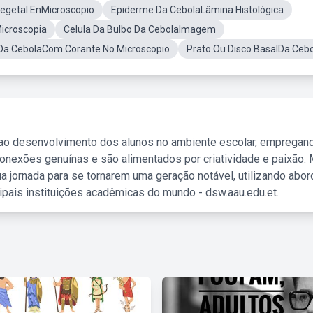
Vegetal EnMicroscopio
Epiderme Da CebolaLâmina Histológica
icroscopia
Celula Da Bulbo Da CebolaImagem
Da CebolaCom Corante No Microscopio
Prato Ou Disco BasalDa Ceb
 ao desenvolvimento dos alunos no ambiente escolar, empregan
nexões genuínas e são alimentados por criatividade e paixão. 
a jornada para se tornarem uma geração notável, utilizando abo
ipais instituições acadêmicas do mundo - dsw.aau.edu.et.