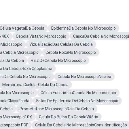
Célula VegetalDa Cebola
EpidermeDa Cebola No Microscópio
o 40X
Cebola VistaNo Microscopio
CascaDa Cebola No Microscóp
 Microscópio
VizualisaçãoDas Celulas Da Cebola
a Cebola Microscopio
Cebola RoxaNo Microscópio
la Da Cebola
Raiz DeCebola No Microscópio
la Da CebolaRoxa Citoplasma
iloDa Cebola No Microscopio
Cebola No MicroscopioNucleo
Membrana CcelularCelula Da Cebola
la No Microscopio
Célula EucarióticaCebola No Miscroscopio
bolaClassificada
Fotos De Epidermia DeCebola No Microscopio
Cebola
Prometafase MicroscopioRais Da Cebola
o Microscópio10X
Celula Do Bulbo Da CebolaVitória
icrospcopio PDF
Célula Da Cebola No MicroscópioCom Identificação