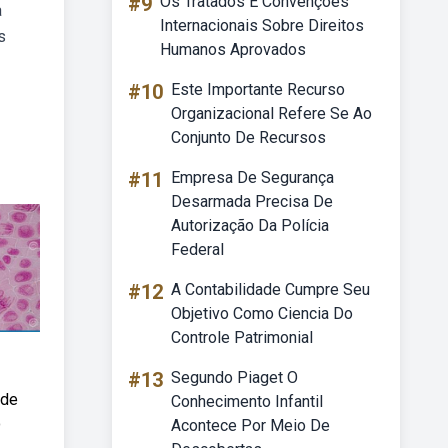
#9
Os Tratados E Convenções
a
Internacionais Sobre Direitos
s
Humanos Aprovados
#10
Este Importante Recurso
Organizacional Refere Se Ao
Conjunto De Recursos
#11
Empresa De Segurança
Desarmada Precisa De
Autorização Da Polícia
Federal
#12
A Contabilidade Cumpre Seu
Objetivo Como Ciencia Do
Controle Patrimonial
#13
Segundo Piaget O
 de
Conhecimento Infantil
o
Acontece Por Meio De