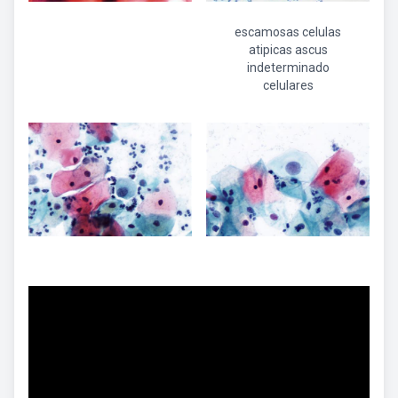
escamosas celulas
atipicas ascus
indeterminado
celulares