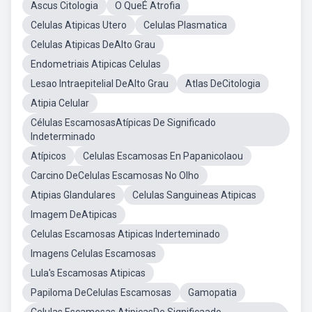
Ascus Citologia
O QueÉ Atrofia
Celulas Atipicas Utero
Celulas Plasmatica
Celulas Atipicas DeAlto Grau
Endometriais Atipicas Celulas
Lesao Intraepitelial DeAlto Grau
Atlas DeCitologia
Atipia Celular
Células EscamosasAtípicas De Significado
Indeterminado
Atípicos
Celulas Escamosas En Papanicolaou
Carcino DeCelulas Escamosas No Olho
Atipias Glandulares
Celulas Sanguineas Atipicas
Imagem DeAtipicas
Celulas Escamosas Atipicas Inderteminado
Imagens Celulas Escamosas
Lula's Escamosas Atipicas
Papiloma DeCelulas Escamosas
Gamopatia