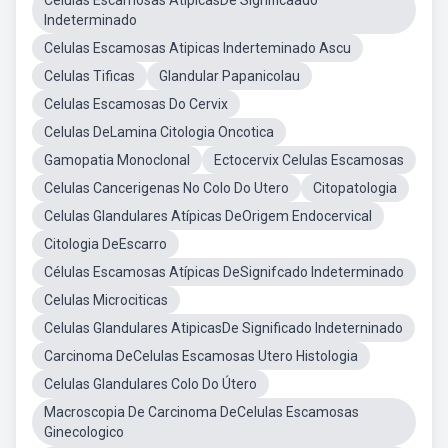
Celulas Escamosas AtipicasDe Significaado
Indeterminado
Celulas Escamosas Atipicas Inderteminado Ascu
Celulas Tificas
Glandular Papanicolau
Celulas Escamosas Do Cervix
Celulas DeLamina Citologia Oncotica
Gamopatia Monoclonal
Ectocervix Celulas Escamosas
Celulas Cancerigenas No Colo Do Utero
Citopatologia
Celulas Glandulares Atípicas DeOrigem Endocervical
Citologia DeEscarro
Células Escamosas Atípicas DeSignifcado Indeterminado
Celulas Microciticas
Celulas Glandulares AtipicasDe Significado Indeterninado
Carcinoma DeCelulas Escamosas Utero Histologia
Celulas Glandulares Colo Do Útero
Macroscopia De Carcinoma DeCelulas Escamosas
Ginecologico