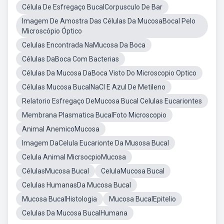
Célula De Esfregaço BucalCorpusculo De Bar
Imagem De Amostra Das Células Da MucosaBocal Pelo
Microscópio Óptico
Celulas Encontrada NaMucosa Da Boca
Células DaBoca Com Bacterias
Células Da Mucosa DaBoca Visto Do Microscopio Optico
Células Mucosa BucalNaCl E Azul De Metileno
Relatorio Esfregaço DeMucosa Bucal Celulas Eucariontes
Membrana Plasmatica BucalFoto Microscopio
Animal AnemicoMucosa
Imagem DaCelula Eucarionte Da Musosa Bucal
Celula Animal MicrsocpioMucosa
CélulasMucosa Bucal
CelulaMucosa Bucal
Celulas HumanasDa Mucosa Bucal
Mucosa BucalHistologia
Mucosa BucalEpitelio
Celulas Da Mucosa BucalHumana