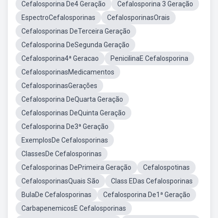
Cefalosporina De4 Geração
Cefalosporina 3 Geração
EspectroCefalosporinas
CefalosporinasOrais
Cefalosporinas DeTerceira Geração
Cefalosporina DeSegunda Geração
Cefalosporina4ª Geracao
PenicilinaE Cefalosporina
CefalosporinasMedicamentos
CefalosporinasGerações
Cefalosporina DeQuarta Geração
Cefalosporinas DeQuinta Geração
Cefalosporina De3ª Geração
ExemplosDe Cefalosporinas
ClassesDe Cefalosporinas
Cefalosporinas DePrimeira Geração
Cefalospotinas
CefalosporinasQuais São
Class EDas Cefalosporinas
BulaDe Cefalosporinas
Cefalosporina De1ª Geração
CarbapenemicosE Cefalosporinas