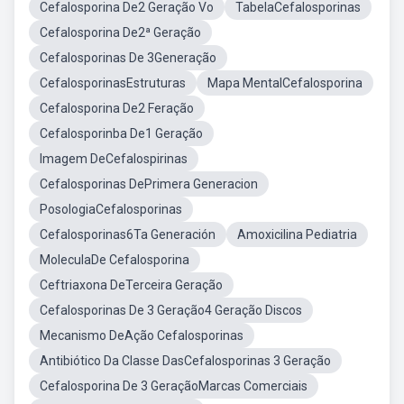
Cefalosporina De2 Geração Vo
TabelaCefalosporinas
Cefalosporina De2ª Geração
Cefalosporinas De 3Generação
CefalosporinasEstruturas
Mapa MentalCefalosporina
Cefalosporina De2 Feração
Cefalosporinba De1 Geração
Imagem DeCefalospirinas
Cefalosporinas DePrimera Generacion
PosologiaCefalosporinas
Cefalosporinas6Ta Generación
Amoxicilina Pediatria
MoleculaDe Cefalosporina
Ceftriaxona DeTerceira Geração
Cefalosporinas De 3 Geração4 Geração Discos
Mecanismo DeAção Cefalosporinas
Antibiótico Da Classe DasCefalosporinas 3 Geração
Cefalosporina De 3 GeraçãoMarcas Comerciais