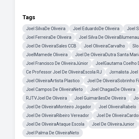
Tags
Joel SilvaDe Oliveira
Joel EduardoDe Oliveira
Joel S
Joel FerreiraDe Oliveira
Joel Silva De OliveiraBlumena
Joel De OliveiraSales CCB
Joel OliveiraCarvalho
Slo
JoelMamede Oliveira
Joel De OliveiraDutra Santa Mari
Joel Francisco De OliveiraJúnior
JoelGautama Coelho D
Ce Professor Joel De OliveiraEscola RJ
Jornalista Joel
Joel OliveiraArtista Plastico
Joel De OliveiraSobrinho Fi
Joel Campos De OliveiraNeto
Joel ChagasDe Oliveira
RJTVJoel De Oliveira
Joel GuimarãesDe Oliveira
Jo
Joel De OliveiraMonteiro Jogador
Joel OliveiraRabelo
Joel De OliveiraRibeiro Vereador
Joel De OliveiraCardo
Joel De OliveiraAtaque Escola
Joel De OliveiraJunior
Joel Palma De OliveiraNeto