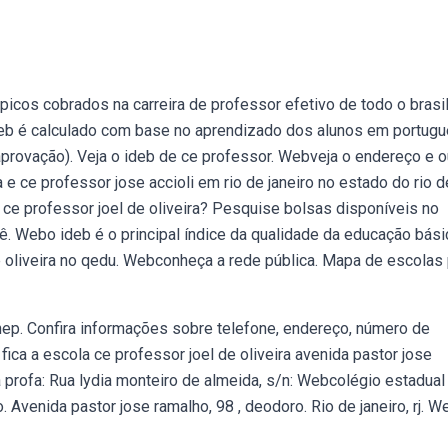
cos cobrados na carreira de professor efetivo de todo o brasil
deb é calculado com base no aprendizado dos alunos em portugu
 aprovação). Veja o ideb de ce professor. Webveja o endereço e o
 e ce professor jose accioli em rio de janeiro no estado do rio d
e professor joel de oliveira? Pesquise bolsas disponíveis no
. Webo ideb é o principal índice da qualidade da educação bási
 de oliveira no qedu. Webconheça a rede pública. Mapa de escolas
nep. Confira informações sobre telefone, endereço, número de
ca a escola ce professor joel de oliveira avenida pastor jose
 profa: Rua lydia monteiro de almeida, s/n: Webcolégio estadual
. Avenida pastor jose ramalho, 98 , deodoro. Rio de janeiro, rj. 