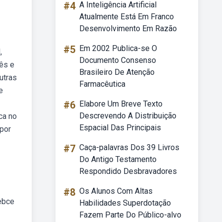
#4
A Inteligência Artificial
Atualmente Está Em Franco
Desenvolvimento Em Razão
#5
Em 2002 Publica-se O
,
Documento Consenso
ês e
Brasileiro De Atenção
utras
Farmacêutica
e
#6
Elabore Um Breve Texto
Descrevendo A Distribuição
ca no
Espacial Das Principais
 por
#7
Caça-palavras Dos 39 Livros
Do Antigo Testamento
Respondido Desbravadores
#8
Os Alunos Com Altas
Webce
Habilidades Superdotação
Fazem Parte Do Público-alvo