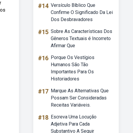
r
#14
Versículo Bíblico Que
 os
Confirme O Significado Da Lei
Dos Desbravadores
#15
Sobre As Características Dos
Gêneros Textuais é Incorreto
Afirmar Que
#16
Porque Os Vestígios
Humanos São Tão
Importantes Para Os
Historiadores
#17
Marque As Alternativas Que
Possam Ser Consideradas
Receitas Variáveis.
#18
Escreva Uma Locução
Adjetiva Para Cada
Substantivo A Seguir