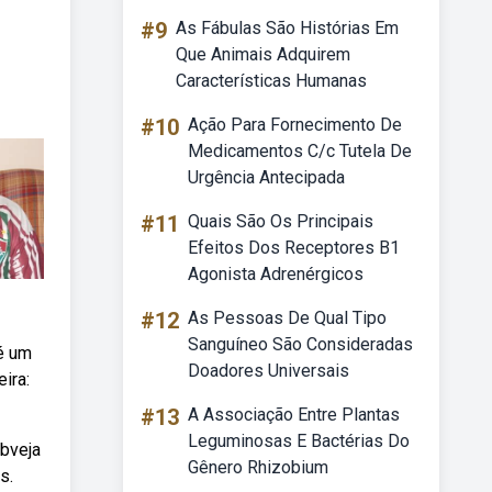
#9
As Fábulas São Histórias Em
Que Animais Adquirem
Características Humanas
#10
Ação Para Fornecimento De
Medicamentos C/c Tutela De
Urgência Antecipada
#11
Quais São Os Principais
Efeitos Dos Receptores B1
Agonista Adrenérgicos
#12
As Pessoas De Qual Tipo
Sanguíneo São Consideradas
 é um
Doadores Universais
ira:
#13
A Associação Entre Plantas
Leguminosas E Bactérias Do
ebveja
Gênero Rhizobium
s.