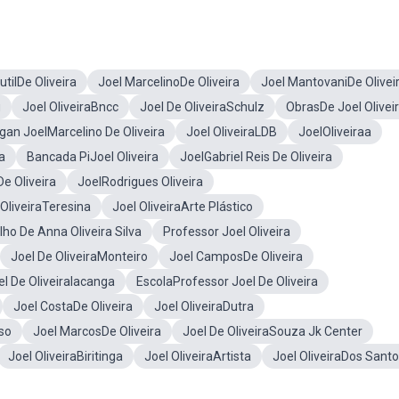
utilDe Oliveira
Joel MarcelinoDe Oliveira
Joel MantovaniDe Olivei
u
Joel OliveiraBncc
Joel De OliveiraSchulz
ObrasDe Joel Olivei
gan JoelMarcelino De Oliveira
Joel OliveiraLDB
JoelOliveiraa
a
Bancada PiJoel Oliveira
JoelGabriel Reis De Oliveira
e Oliveira
JoelRodrigues Oliveira
 OliveiraTeresina
Joel OliveiraArte Plástico
lho De Anna Oliveira Silva
Professor Joel Oliveira
Joel De OliveiraMonteiro
Joel CamposDe Oliveira
el De OliveiraIacanga
EscolaProfessor Joel De Oliveira
Joel CostaDe Oliveira
Joel OliveiraDutra
so
Joel MarcosDe Oliveira
Joel De OliveiraSouza Jk Center
Joel OliveiraBiritinga
Joel OliveiraArtista
Joel OliveiraDos Sant