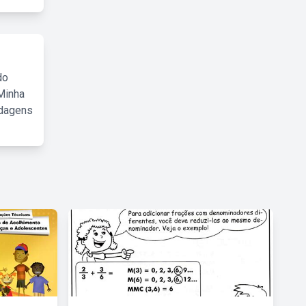
do
Minha
rdagens