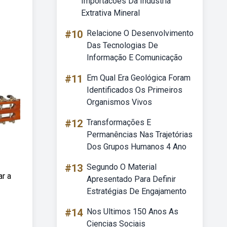
Importacoes Da Industria
Extrativa Mineral
#10
Relacione O Desenvolvimento
Das Tecnologias De
Informação E Comunicação
#11
Em Qual Era Geológica Foram
Identificados Os Primeiros
Organismos Vivos
#12
Transformações E
Permanências Nas Trajetórias
Dos Grupos Humanos 4 Ano
#13
Segundo O Material
ar a
Apresentado Para Definir
Estratégias De Engajamento
#14
Nos Ultimos 150 Anos As
Ciencias Sociais