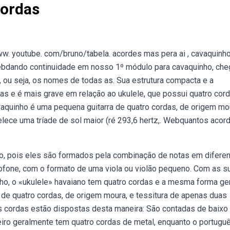
ordas
. youtube. com/bruno/tabela. acordes mas pera ai , cavaquinho
bdando continuidade em nosso 1º módulo para cavaquinho, che
ou seja, os nomes de todas as. Sua estrutura compacta e a
as e é mais grave em relação ao ukulele, que possui quatro cor
aquinho é uma pequena guitarra de quatro cordas, de origem mou
elece uma tríade de sol maior (ré 293,6 hertz,. Webquantos acor
o, pois eles são formados pela combinação de notas em diferen
ofone, com o formato de uma viola ou violão pequeno. Com as s
o, o «ukulele» havaiano tem quatro cordas e a mesma forma ge
de quatro cordas, de origem moura, e tessitura de apenas duas
As cordas estão dispostas desta maneira: São contadas de baixo
iro geralmente tem quatro cordas de metal, enquanto o portugu