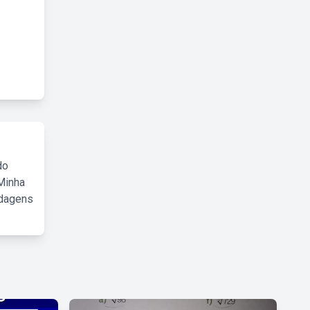
do
Minha
rdagens