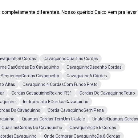
 completamente diferentes. Nosso querido Caico vem pra levar
avaquinho8 Cordas
CavaquinhoQuais as Cordas
me DasCordas Do Cavaquinho
CavaquinhoDesenho Cordas
SequenciaCordas Cavaquinho
Cavaquinho6 Cordas
o Altas
Cavaquinho 4 CordasCom Fundo Preto
ar
Cordas CavaquinhoRoxinol R31
Cordas De CavaquinhoTouro
aquinho
Instrumento ECordas Cavaquinho
ordas Do Cavaquinho
Corda CavaquinhoSem Pena
aquinho
Quantas Cordas TemUm Ukulele
UnuleleQuantas Corda
Quais asCordas Do Cavaquinho
CavaquinhoDe 6 Cordas
cordesCavaquinho
Onde Comprar CavaquinhoDe 6 Cordas