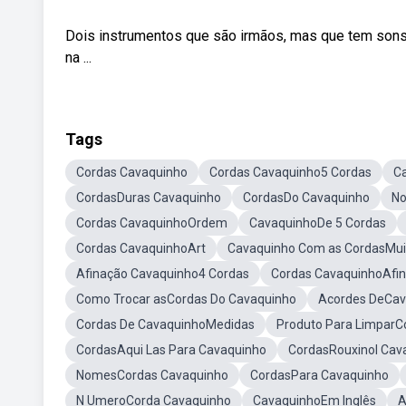
Dois instrumentos que são irmãos, mas que tem sons
na ...
Tags
Cordas Cavaquinho
Cordas Cavaquinho5 Cordas
C
CordasDuras Cavaquinho
CordasDo Cavaquinho
No
Cordas CavaquinhoOrdem
CavaquinhoDe 5 Cordas
Cordas CavaquinhoArt
Cavaquinho Com as CordasMuit
Afinação Cavaquinho4 Cordas
Cordas CavaquinhoAfin
Como Trocar asCordas Do Cavaquinho
Acordes DeCav
Cordas De CavaquinhoMedidas
Produto Para LimparC
CordasAqui Las Para Cavaquinho
CordasRouxinol Cav
NomesCordas Cavaquinho
CordasPara Cavaquinho
N UmeroCorda Cavaquinho
CavaquinhoEm Inglês
A