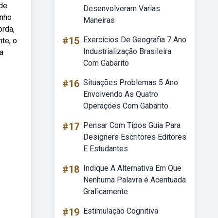
 de
Desenvolveram Varias
anho
Maneiras
orda,
#15
Exercícios De Geografia 7 Ano
te, o
Industrialização Brasileira
a
Com Gabarito
#16
Situações Problemas 5 Ano
Envolvendo As Quatro
Operações Com Gabarito
#17
Pensar Com Tipos Guia Para
Designers Escritores Editores
E Estudantes
#18
Indique A Alternativa Em Que
Nenhuma Palavra é Acentuada
Graficamente
#19
Estimulação Cognitiva