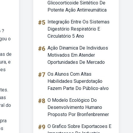
Glicocorticoide Sintético De
Potente Ação Antirreumática
#5
Integração Entre Os Sistemas
Digestório Respiratório E
 ?
Circulatório 5 Ano
gou o
#6
Ação Dinamica De Individuos
das de
Motivados Em Atender
ra, e
Oportunidades De Mercado
des
#7
Os Alunos Com Altas
Habilidades Superdotação
Fazem Parte Do Público-alvo
tes.
uas
#8
O Modelo Ecológico Do
ral do
Desenvolvimento Humano
Proposto Por Bronfenbrenner
 pra
#9
O Grafico Sobre Exportacoes E
ês