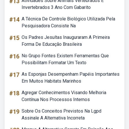
#13
Atividades Sobre Animais Vertebrados E
Invertebrados 3 Ano Com Gabarito
#14
A Técnica De Controle Biológico Utilizada Pela
Pesquisadora Consiste Na
#15
Os Padres Jesuítas Inauguraram A Primeira
Forma De Educação Brasileira
#16
No Grupo Fontes Existem Ferramentas Que
Possibilitam Formatar Um Texto
#17
As Esponjas Desempenham Papéis Importantes
Em Muitos Habitats Marinhos
#18
Agregar Conhecimentos Visando Melhoria
Contínua Nos Processos Internos
#19
Sobre Os Conceitos Previstos Na Lgpd
Assinale A Alternativa Incorreta