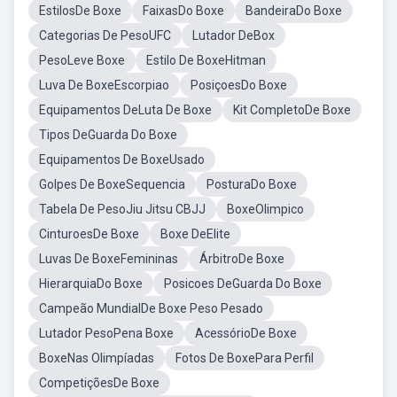
EstilosDe Boxe
FaixasDo Boxe
BandeiraDo Boxe
Categorias De PesoUFC
Lutador DeBox
PesoLeve Boxe
Estilo De BoxeHitman
Luva De BoxeEscorpiao
PosiçoesDo Boxe
Equipamentos DeLuta De Boxe
Kit CompletoDe Boxe
Tipos DeGuarda Do Boxe
Equipamentos De BoxeUsado
Golpes De BoxeSequencia
PosturaDo Boxe
Tabela De PesoJiu Jitsu CBJJ
BoxeOlimpico
CinturoesDe Boxe
Boxe DeElite
Luvas De BoxeFemininas
ÁrbitroDe Boxe
HierarquiaDo Boxe
Posicoes DeGuarda Do Boxe
Campeão MundialDe Boxe Peso Pesado
Lutador PesoPena Boxe
AcessórioDe Boxe
BoxeNas Olimpíadas
Fotos De BoxePara Perfil
CompetiçõesDe Boxe