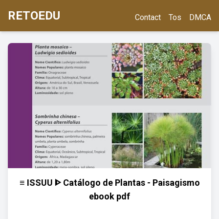
RETOEDU
Contact
Tos
DMCA
≡ ISSUU ᐈ Catálogo de Plantas - Paisagismo
ebook pdf