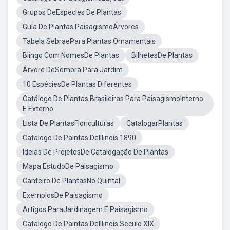
Grupos DeEspecies De Plantas
Guía De Plantas PaisagismoÁrvores
Tabela SebraePara Plantas Ornamentais
Biingo Com NomesDe Plantas
BilhetesDe Plantas
Árvore DeSombra Para Jardim
10 EspéciesDe Plantas Diferentes
Catálogo De Plantas Brasileiras Para PaisagismoInterno
E Externo
Lista De PlantasFloriculturas
CatalogarPlantas
Catalogo De Palntas DeIllinois 1890
Ideias De ProjetosDe Catalogação De Plantas
Mapa EstudoDe Paisagismo
Canteiro De PlantasNo Quintal
ExemplosDe Paisagismo
Artigos ParaJardinagem E Paisagismo
Catalogo De Palntas DeIllinois Seculo XIX