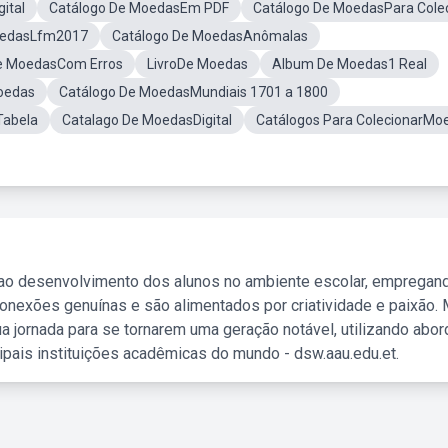
ital
Catálogo De MoedasEm PDF
Catálogo De MoedasPara Cole
oedasLfm2017
Catálogo De MoedasAnômalas
De MoedasCom Erros
LivroDe Moedas
Album De Moedas1 Real
oedas
Catálogo De MoedasMundiais 1701 a 1800
Tabela
Catalago De MoedasDigital
Catálogos Para ColecionarMo
 ao desenvolvimento dos alunos no ambiente escolar, empregan
nexões genuínas e são alimentados por criatividade e paixão. 
a jornada para se tornarem uma geração notável, utilizando abo
ipais instituições acadêmicas do mundo - dsw.aau.edu.et.