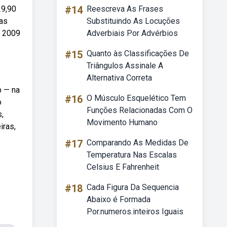
29,90
#14
Reescreva As Frases
as
Substituindo As Locuções
e 2009
Adverbiais Por Advérbios
#15
Quanto às Classificações De
Triângulos Assinale A
Alternativa Correta
b — na
#16
O Músculo Esquelético Tem
o
Funções Relacionadas Com O
,
Movimento Humano
iras,
#17
Comparando As Medidas De
Temperatura Nas Escalas
Celsius E Fahrenheit
#18
Cada Figura Da Sequencia
Abaixo é Formada
Por.numeros.inteiros Iguais