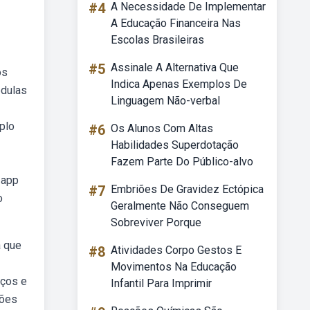
#4
A Necessidade De Implementar
A Educação Financeira Nas
Escolas Brasileiras
#5
Assinale A Alternativa Que
os
Indica Apenas Exemplos De
édulas
Linguagem Não-verbal
plo
#6
Os Alunos Com Altas
Habilidades Superdotação
Fazem Parte Do Público-alvo
 app
#7
Embriões De Gravidez Ectópica
o
Geralmente Não Conseguem
Sobreviver Porque
a que
#8
Atividades Corpo Gestos E
Movimentos Na Educação
eços e
Infantil Para Imprimir
ções