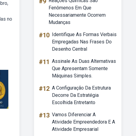
#9
Reações Químicas São
bro,
Fenômenos Em Que
Necessariamente Ocorrem
das no
Mudanças
#10
Identifique As Formas Verbais
Empregadas Nas Frases Do
Desenho Central
#11
Assinale As Duas Alternativas
Que Apresentam Somente
Máquinas Simples.
#12
A Configuração Da Estrutura
Decorre Da Estratégia
Escolhida Entretanto
#13
Vamos Diferenciar A
Atividade Empreendedora E A
Atividade Empresarial