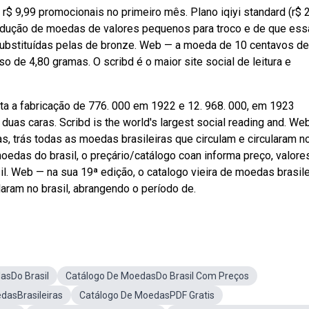
r$ 9,99 promocionais no primeiro mês. Plano iqiyi standard (r$ 
dução de moedas de valores pequenos para troco e de que ess
ubstituídas pelas de bronze. Web — a moeda de 10 centavos d
de 4,80 gramas. O scribd é o maior site social de leitura e
a a fabricação de 776. 000 em 1922 e 12. 968. 000, em 1923
duas caras. Scribd is the world's largest social reading and. We
as, trás todas as moedas brasileiras que circulam e circularam n
edas do brasil, o preçário/catálogo coan informa preço, valores
il. Web — na sua 19ª edição, o catalogo vieira de moedas brasile
laram no brasil, abrangendo o período de.
asDo Brasil
Catálogo De MoedasDo Brasil Com Preços
dasBrasileiras
Catálogo De MoedasPDF Gratis