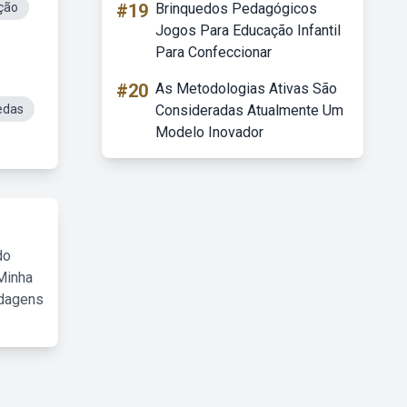
ção
#19
Brinquedos Pedagógicos
Jogos Para Educação Infantil
Para Confeccionar
#20
As Metodologias Ativas São
edas
Consideradas Atualmente Um
Modelo Inovador
do
Minha
rdagens