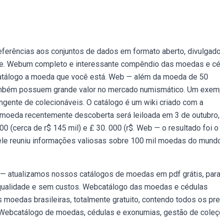
eferências aos conjuntos de dados em formato aberto, divulgad
o de. Webum completo e interessante compêndio das moedas e c
catálogo a moeda que você está. Web — além da moeda de 50
mbém possuem grande valor no mercado numismático. Um exem
ngente de colecionáveis. O catálogo é um wiki criado com a
 moeda recentemente descoberta será leiloada em 3 de outubro,
00 (cerca de r$ 145 mil) e £ 30. 000 (r$. Web — o resultado foi o
s ele reuniu informações valiosas sobre 100 mil moedas do mund
— atualizamos nossos catálogos de moedas em pdf grátis, par
 qualidade e sem custos. Webcatálogo das moedas e cédulas
s moedas brasileiras, totalmente gratuito, contendo todos os pr
s. Webcatálogo de moedas, cédulas e exonumias, gestão de cole