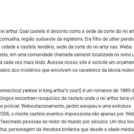
 arthur. Qual castelo é descrito como a sede da corte do rei art
 cornualha, região sudoeste da inglaterra. Era filho de uther pendr
 cidade e castelo lendário, sede da corte do rei artur nas. Weba
cristo, em uma comunidade chamada camelot localizada no reino 
tá cada vez mais lindo. Acesse nosso site e solicite um orçamen
 palco dos mistérios que envolvem os cavaleiros da távola redon
connecticut yankee in king arthur's court) é um romance de 1889 
ogos encontram resquícios de castelo onde o rei arthur teria vi
rie policial. Webestacionamento, jardim europeu e uma estrutura
m 2006, o monte castelo eventos impressiona não apenas por. We
têm fascinado pessoas ao redor do mundo por séculos. Um dos loc
ur, personagem da literatura britânica que desde a idade média