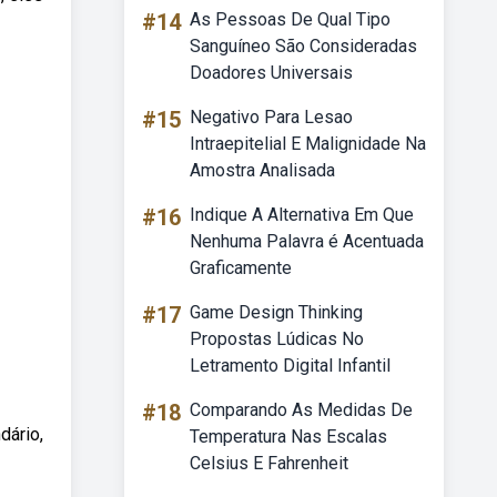
#14
As Pessoas De Qual Tipo
Sanguíneo São Consideradas
Doadores Universais
#15
Negativo Para Lesao
Intraepitelial E Malignidade Na
Amostra Analisada
#16
Indique A Alternativa Em Que
Nenhuma Palavra é Acentuada
Graficamente
#17
Game Design Thinking
Propostas Lúdicas No
Letramento Digital Infantil
#18
Comparando As Medidas De
dário,
Temperatura Nas Escalas
Celsius E Fahrenheit