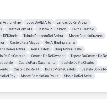
ei ArthurFilme
Jogo DoREI Artu
Lendas DoRei Arthur
os
CasteloCom REI
Castelo REIGelkado
Livro OCastelo
lo REICharle
Tabula RedondaRei Arthur
Monte CasteloSuzano
hur
CasteloReiz Magos
Rei ArthurInglaterra
ada DoRei Arthur
Reis Castelo
King ArthurCastle
lo Do ReiCatorze
Castelo Do ReiOwbear
Tapete DoCastelo Do Re
eCastelo
CasteloPara Casamento
Castelo Do ReiCharles
Evento
Castelo Do Rei14
Bufet MonteCastelo
Castelo Do ReiR
eloDel Rey
Monte CasteloSao Paulo
Sibolo DoRei Arthu