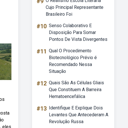
#9
O Realismo Escola Literária
Cujo Principal Representante
Brasileiro Foi
#10
Senso Colaborativo E
Disposição Para Somar
Pontos De Vista Divergentes
#11
Qual O Procedimento
Biotecnológico Prévio é
Recomendado Nessa
Situação
#12
Quais São As Células Gliais
Que Constituem A Barreira
Hematoencefálica
bos
#13
Identifique E Explique Dois
costa
Levantes Que Antecederam A
ão
Revolução Russa
, eles