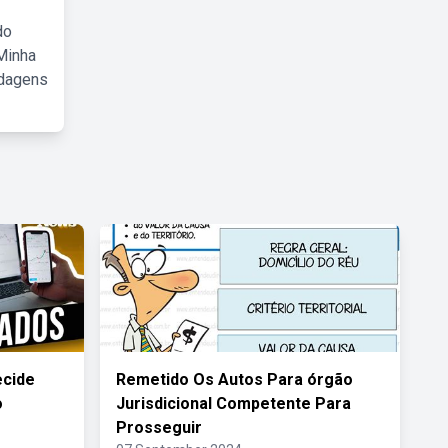
do
Minha
rdagens
ecide
Remetido Os Autos Para órgão
o
Jurisdicional Competente Para
Prosseguir