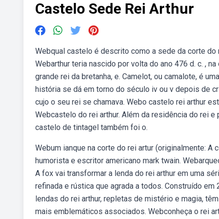
Castelo Sede Rei Arthur
Webqual castelo é descrito como a sede da corte do rei
Webarthur teria nascido por volta do ano 476 d. c. , na
grande rei da bretanha, e. Camelot, ou camalote, é uma
história se dá em torno do século iv ou v depois de 
cujo o seu rei se chamava. Webo castelo rei arthur es
Webcastelo do rei arthur. Além da residência do rei e
castelo de tintagel também foi o.
Webum ianque na corte do rei artur (originalmente: A 
humorista e escritor americano mark twain. Webarqueól
A fox vai transformar a lenda do rei arthur em uma sé
refinada e rústica que agrada a todos. Construído e
lendas do rei arthur, repletas de mistério e magia, 
mais emblemáticos associados. Webconheça o rei arth