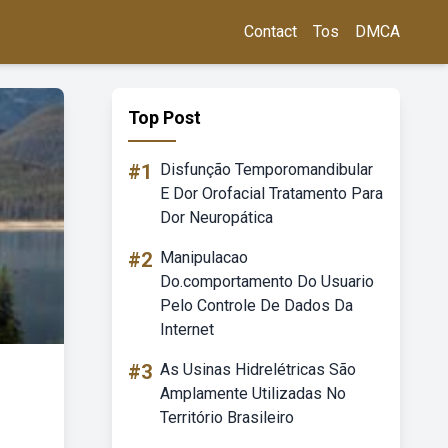
Contact
Tos
DMCA
Top Post
#1
Disfunção Temporomandibular
E Dor Orofacial Tratamento Para
Dor Neuropática
#2
Manipulacao
Do.comportamento Do Usuario
Pelo Controle De Dados Da
Internet
#3
As Usinas Hidrelétricas São
Amplamente Utilizadas No
Território Brasileiro