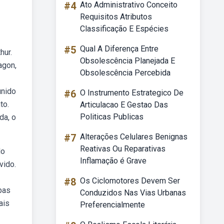
#4
Ato Administrativo Conceito
Requisitos Atributos
Classificação E Espécies
#5
Qual A Diferença Entre
hur.
Obsolescência Planejada E
agon,
Obsolescência Percebida
unido
#6
O Instrumento Estrategico De
to.
Articulacao E Gestao Das
Politicas Publicas
da, o
#7
Alterações Celulares Benignas
Reativas Ou Reparativas
do
Inflamação é Grave
vido.
#8
Os Ciclomotores Devem Ser
bas
Conduzidos Nas Vias Urbanas
ais
Preferencialmente