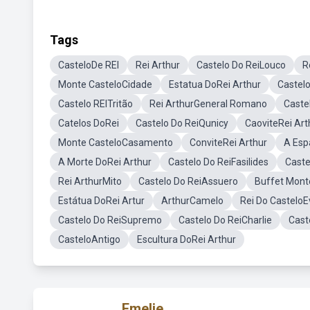
Tags
CasteloDe REI
Rei Arthur
Castelo Do ReiLouco
R
Monte CasteloCidade
Estatua DoRei Arthur
Castel
Castelo REITritão
Rei ArthurGeneral Romano
Caste
Catelos DoRei
Castelo Do ReiQunicy
CaoviteRei Art
Monte CasteloCasamento
ConviteRei Arthur
A Esp
A Morte DoRei Arthur
Castelo Do ReiFasilides
Caste
Rei ArthurMito
Castelo Do ReiAssuero
Buffet Mont
Estátua DoRei Artur
ArthurCamelo
Rei Do Castelo
Castelo Do ReiSupremo
Castelo Do ReiCharlie
Cast
CasteloAntigo
Escultura DoRei Arthur
Emelie