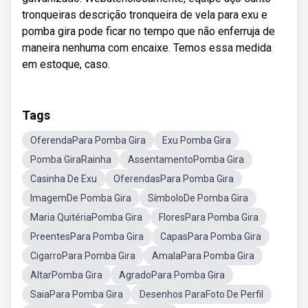
tronqueiras descrição tronqueira de vela para exu e
pomba gira pode ficar no tempo que não enferruja de
maneira nenhuma com encaixe. Temos essa medida
em estoque, caso.
Tags
OferendaPara Pomba Gira
Exu Pomba Gira
Pomba GiraRainha
AssentamentoPomba Gira
Casinha De Exu
OferendasPara Pomba Gira
ImagemDe Pomba Gira
SímboloDe Pomba Gira
Maria QuitériaPomba Gira
FloresPara Pomba Gira
PreentesPara Pomba Gira
CapasPara Pomba Gira
CigarroPara Pomba Gira
AmalaPara Pomba Gira
AltarPomba Gira
AgradoPara Pomba Gira
SaiaPara Pomba Gira
Desenhos ParaFoto De Perfil