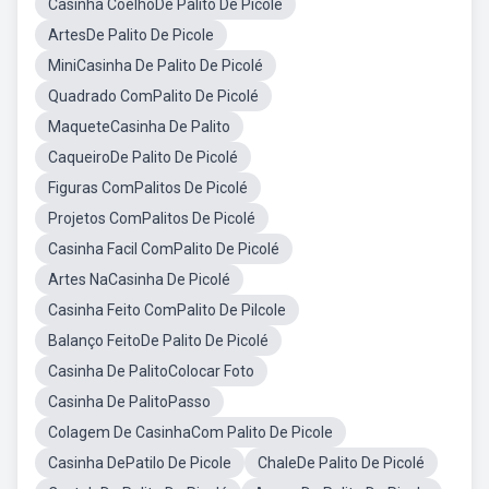
Casinha CoelhoDe Palito De Picolé
ArtesDe Palito De Picole
MiniCasinha De Palito De Picolé
Quadrado ComPalito De Picolé
MaqueteCasinha De Palito
CaqueiroDe Palito De Picolé
Figuras ComPalitos De Picolé
Projetos ComPalitos De Picolé
Casinha Facil ComPalito De Picolé
Artes NaCasinha De Picolé
Casinha Feito ComPalito De Pilcole
Balanço FeitoDe Palito De Picolé
Casinha De PalitoColocar Foto
Casinha De PalitoPasso
Colagem De CasinhaCom Palito De Picole
Casinha DePatilo De Picole
ChaleDe Palito De Picolé