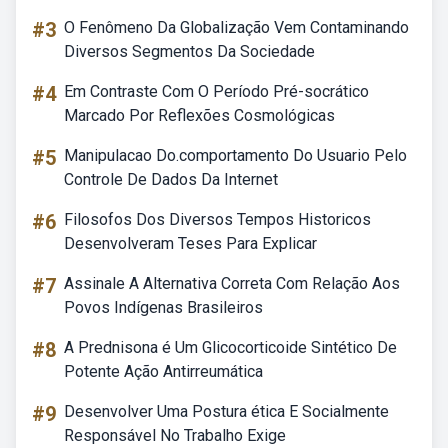
#3
O Fenômeno Da Globalização Vem Contaminando
Diversos Segmentos Da Sociedade
#4
Em Contraste Com O Período Pré-socrático
Marcado Por Reflexões Cosmológicas
#5
Manipulacao Do.comportamento Do Usuario Pelo
Controle De Dados Da Internet
#6
Filosofos Dos Diversos Tempos Historicos
Desenvolveram Teses Para Explicar
#7
Assinale A Alternativa Correta Com Relação Aos
Povos Indígenas Brasileiros
#8
A Prednisona é Um Glicocorticoide Sintético De
Potente Ação Antirreumática
#9
Desenvolver Uma Postura ética E Socialmente
Responsável No Trabalho Exige