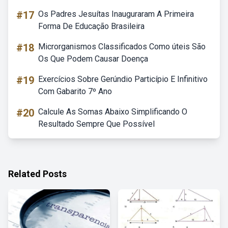
#17
Os Padres Jesuítas Inauguraram A Primeira
Forma De Educação Brasileira
#18
Microrganismos Classificados Como úteis São
Os Que Podem Causar Doença
#19
Exercícios Sobre Gerúndio Particípio E Infinitivo
Com Gabarito 7º Ano
#20
Calcule As Somas Abaixo Simplificando O
Resultado Sempre Que Possível
Related Posts