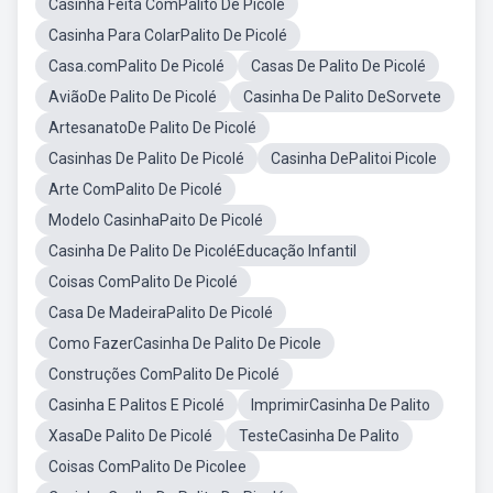
Casinha Feita ComPalito De Picolé
Casinha Para ColarPalito De Picolé
Casa.comPalito De Picolé
Casas De Palito De Picolé
AviãoDe Palito De Picolé
Casinha De Palito DeSorvete
ArtesanatoDe Palito De Picolé
Casinhas De Palito De Picolé
Casinha DePalitoi Picole
Arte ComPalito De Picolé
Modelo CasinhaPaito De Picolé
Casinha De Palito De PicoléEducação Infantil
Coisas ComPalito De Picolé
Casa De MadeiraPalito De Picolé
Como FazerCasinha De Palito De Picole
Construções ComPalito De Picolé
Casinha E Palitos E Picolé
ImprimirCasinha De Palito
XasaDe Palito De Picolé
TesteCasinha De Palito
Coisas ComPalito De Picolee