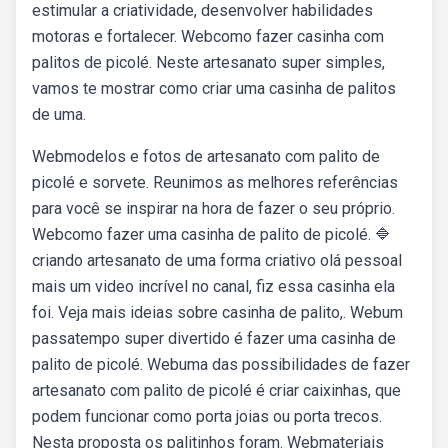
estimular a criatividade, desenvolver habilidades
motoras e fortalecer. Webcomo fazer casinha com
palitos de picolé. Neste artesanato super simples,
vamos te mostrar como criar uma casinha de palitos
de uma.
Webmodelos e fotos de artesanato com palito de
picolé e sorvete. Reunimos as melhores referências
para você se inspirar na hora de fazer o seu próprio.
Webcomo fazer uma casinha de palito de picolé. 🔷
criando artesanato de uma forma criativo olá pessoal
mais um video incrível no canal, fiz essa casinha ela
foi. Veja mais ideias sobre casinha de palito,. Webum
passatempo super divertido é fazer uma casinha de
palito de picolé. Webuma das possibilidades de fazer
artesanato com palito de picolé é criar caixinhas, que
podem funcionar como porta joias ou porta trecos.
Nesta proposta os palitinhos foram. Webmateriais