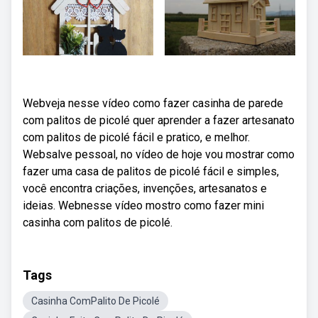
Webveja nesse vídeo como fazer casinha de parede
com palitos de picolé quer aprender a fazer artesanato
com palitos de picolé fácil e pratico, e melhor.
Websalve pessoal, no vídeo de hoje vou mostrar como
fazer uma casa de palitos de picolé fácil e simples,
você encontra criações, invenções, artesanatos e
ideias. Webnesse vídeo mostro como fazer mini
casinha com palitos de picolé.
Tags
Casinha ComPalito De Picolé