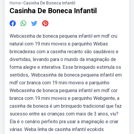
Home
>
Casinha De Boneca Infantil
Casinha De Boneca Infantil
Webcasinha de boneca pequena infantil em mdf cru
natural com 19 mini moveis e parquinho Webas
brincadeiras com a casinha recanto são saudáveis e
divertidas, levando para o mundo da imaginação de
forma alegre e interativa. Esse brinquedo estimula os
sentidos,. Webcasinha de boneca pequena infantil em
mdf cor branca com 19 mini moveis e parquinho
Webcasinha de boneca pequena infantil em mdf cor
branca com 19 mini moveis e parquinho Webgente, a
casinha de boneca é um brinquedo tradicional que faz
sucesso entre as crianças com mais de 3 anos, viu?
Ela é o cenário perfeito pra usar a imaginação e criar
várias. Weba linha de casinha infantil ecokids