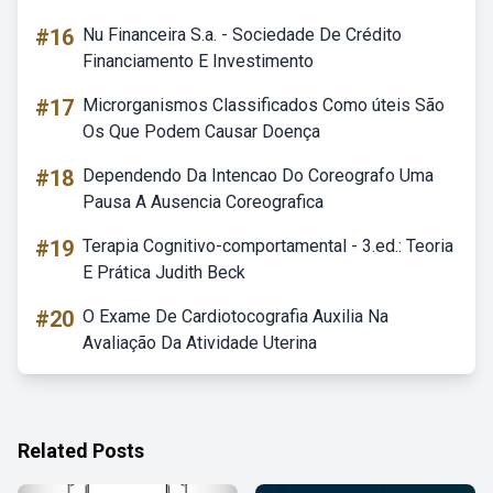
#16
Nu Financeira S.a. - Sociedade De Crédito
Financiamento E Investimento
#17
Microrganismos Classificados Como úteis São
Os Que Podem Causar Doença
#18
Dependendo Da Intencao Do Coreografo Uma
Pausa A Ausencia Coreografica
#19
Terapia Cognitivo-comportamental - 3.ed.: Teoria
E Prática Judith Beck
#20
O Exame De Cardiotocografia Auxilia Na
Avaliação Da Atividade Uterina
Related Posts