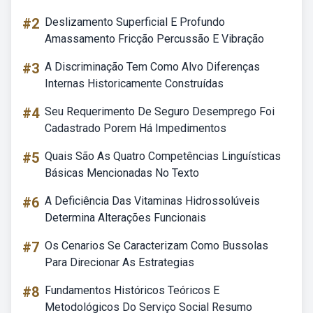
#2
Deslizamento Superficial E Profundo
Amassamento Fricção Percussão E Vibração
#3
A Discriminação Tem Como Alvo Diferenças
Internas Historicamente Construídas
#4
Seu Requerimento De Seguro Desemprego Foi
Cadastrado Porem Há Impedimentos
#5
Quais São As Quatro Competências Linguísticas
Básicas Mencionadas No Texto
#6
A Deficiência Das Vitaminas Hidrossolúveis
Determina Alterações Funcionais
#7
Os Cenarios Se Caracterizam Como Bussolas
Para Direcionar As Estrategias
#8
Fundamentos Históricos Teóricos E
Metodológicos Do Serviço Social Resumo