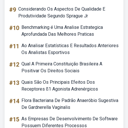
#9
Considerando Os Aspectos De Qualidade E
Produtividade Segundo Sprague Jr
#10
Benchmarking é Uma Analise Estrategica
Aprofundada Das Melhores Praticas
#11
Ao Analisar Estatísticas E Resultados Anteriores
Os Analistas Esportivos
#12
Qual A Primeira Constituição Brasileira A
Positivar Os Direitos Sociais
#13
Quais São Os Principais Efeitos Dos
Receptores ß1 Agonista Adrenérgicos
#14
Flora Bacteriana De Padrão Anaeróbio Sugestiva
De Gardnerella Vaginalis
#15
As Empresas De Desenvolvimento De Software
Possuem Diferentes Processos