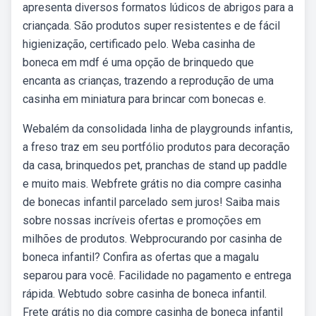
apresenta diversos formatos lúdicos de abrigos para a
criançada. São produtos super resistentes e de fácil
higienização, certificado pelo. Weba casinha de
boneca em mdf é uma opção de brinquedo que
encanta as crianças, trazendo a reprodução de uma
casinha em miniatura para brincar com bonecas e.
Webalém da consolidada linha de playgrounds infantis,
a freso traz em seu portfólio produtos para decoração
da casa, brinquedos pet, pranchas de stand up paddle
e muito mais. Webfrete grátis no dia compre casinha
de bonecas infantil parcelado sem juros! Saiba mais
sobre nossas incríveis ofertas e promoções em
milhões de produtos. Webprocurando por casinha de
boneca infantil? Confira as ofertas que a magalu
separou para você. Facilidade no pagamento e entrega
rápida. Webtudo sobre casinha de boneca infantil.
Frete grátis no dia compre casinha de boneca infantil