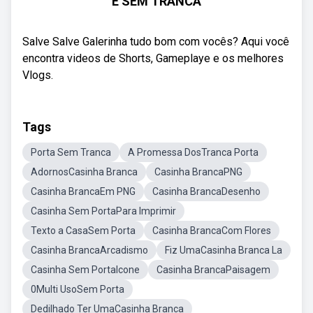
E SEM TRANCA
Salve Salve Galerinha tudo bom com vocês? Aqui você
encontra videos de Shorts, Gameplaye e os melhores
Vlogs.
Tags
Porta Sem Tranca
A Promessa DosTranca Porta
AdornosCasinha Branca
Casinha BrancaPNG
Casinha BrancaEm PNG
Casinha BrancaDesenho
Casinha Sem PortaPara Imprimir
Texto a CasaSem Porta
Casinha BrancaCom Flores
Casinha BrancaArcadismo
Fiz UmaCasinha Branca La
Casinha Sem PortaIcone
Casinha BrancaPaisagem
0Multi UsoSem Porta
Dedilhado Ter UmaCasinha Branca