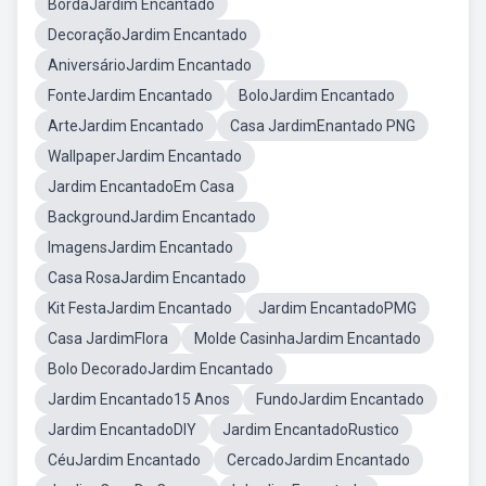
BordaJardim Encantado
DecoraçãoJardim Encantado
AniversárioJardim Encantado
FonteJardim Encantado
BoloJardim Encantado
ArteJardim Encantado
Casa JardimEnantado PNG
WallpaperJardim Encantado
Jardim EncantadoEm Casa
BackgroundJardim Encantado
ImagensJardim Encantado
Casa RosaJardim Encantado
Kit FestaJardim Encantado
Jardim EncantadoPMG
Casa JardimFlora
Molde CasinhaJardim Encantado
Bolo DecoradoJardim Encantado
Jardim Encantado15 Anos
FundoJardim Encantado
Jardim EncantadoDIY
Jardim EncantadoRustico
CéuJardim Encantado
CercadoJardim Encantado