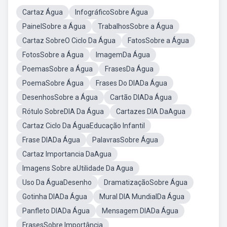
Cartaz Água
InfográficoSobre Água
PainelSobre a Água
TrabalhosSobre a Água
Cartaz SobreO Ciclo Da Água
FatosSobre a Água
FotosSobre a Água
ImagemDa Água
PoemasSobre a Água
FrasesDa Água
PoemaSobre Água
Frases Do DIADa Água
DesenhosSobre a Água
Cartão DIADa Água
Rótulo SobreDIA Da Água
Cartazes DIA DaAgua
Cartaz Ciclo Da ÁguaEducação Infantil
Frase DIADa Água
PalavrasSobre Água
Cartaz Importancia DaAgua
Imagens Sobre aUtilidade Da Agua
Uso Da ÁguaDesenho
DramatizaçãoSobre Água
Gotinha DIADa Água
Mural DIA MundialDa Água
Panfleto DIADa Água
Mensagem DIADa Água
FrasesSobre Importância