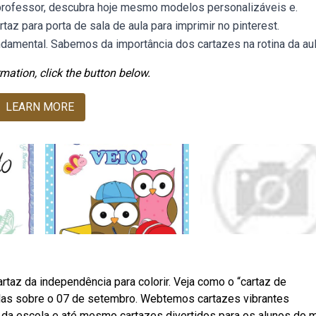
professor, descubra hoje mesmo modelos personalizáveis e.
z para porta de sala de aula para imprimir no pinterest.
ndamental. Sabemos da importância dos cartazes na rotina da aul
mation, click the button below.
LEARN MORE
az da independência para colorir. Veja como o “cartaz de
ulas sobre o 07 de setembro. Webtemos cartazes vibrantes
s da escola e até mesmo cartazes divertidos para os alunos do 