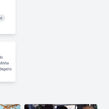
os
do
Minha
rdagens