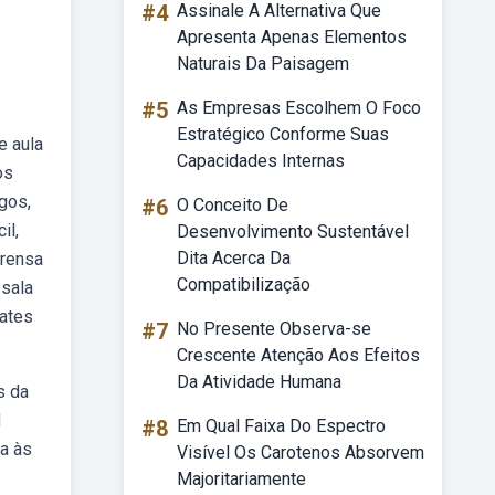
#4
Assinale A Alternativa Que
Apresenta Apenas Elementos
Naturais Da Paisagem
#5
As Empresas Escolhem O Foco
Estratégico Conforme Suas
e aula
Capacidades Internas
os
ogos,
#6
O Conceito De
il,
Desenvolvimento Sustentável
Dita Acerca Da
prensa
Compatibilização
 sala
lates
#7
No Presente Observa-se
Crescente Atenção Aos Efeitos
Da Atividade Humana
s da
d
#8
Em Qual Faixa Do Espectro
ta às
Visível Os Carotenos Absorvem
Majoritariamente