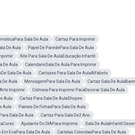
emáticaPara Sala De Aula
Cartaz Para Imprimir
ala De Aula
Papel De ParedePara Sala De Aula
mprimir
Kite Para Sala De AulaEducação Infantil
a De Aula
CalendarioSala De Aula Para Imprimir
oDe Sala De Aula
Cartazes Para Sala De AulaAlfabeto
a De Aula
MensagemPara Sala De Aula
Cartaz Sala De AulaBan
Arte Imprimir
Colmeia Para Imprimir ParaDecorar Sala De Aula
De Aula
Cartaz Para Sala De AulaShopee
e Aula
Paineis De FichasPara Sala De Aula
Para Sala De Aula
Cartaz Para Sala De2 Ano
laCores
Ajudante Do DIAPara Imprimir
Sala De AulaInfantil Dese
s Em EvaPara Sala De Aula
Cartelas ColoridasPara Sala De Aula