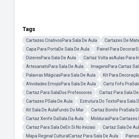
Tags
Cartazes CriativosPara Sala De Aula
Cartazes De Mat
Capa Para PortaDe Sala De Aula
Painel Para DecorarS
DizeresPara Sala De Aula
Cartaz Volta asAulas Para I
ArtesanatoPara Sala De Aula
ImagensPara Cartaz Sal
Palavras MágicasPara Sala De Aula
Kit Para Decoraçã
Atividades EmojisPara Sala De Aula
Cartz Fofo PraSal
Cartaz Para SalaDos Professores
Cartaz Para Sala De
Cartazes PSala De Aula
Estrutura Do TextoPara Sala 
Kit Sala De AulaFundo Do Mar
Cartaz Bonito PraSala D
Cartaz Xerife DaSala Da Aula
MoldurasPara Cartazes 
Cartaz Para Sala DeEn Si No Iniciasi
Cartaz Sala De Au
Mapa Reginal CulturalCartaz Para Sala De Aula
Painei