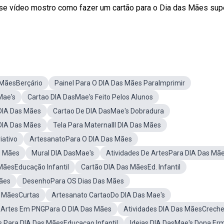
sse vídeo mostro como fazer um cartão para o Dia das Mães sup
 MãesBerçário
Painel Para O DIA Das Mães ParaImprimir
Mae's
Cartao DIA DasMae's Feito Pelos Alunos
DIA Das Mães
Cartao De DIA DasMae's Dobradura
DIA Das Mães
Tela Para MaternalII DIA Das Mães
iativo
ArtesanatoPara O DIA Das Mães
s Mães
Mural DIA DasMae's
Atividades De ArtesPara DIA Das Mã
MãesEducação Infantil
Cartão DIA Das MãesEd. Infantil
Mães
DesenhoPara OS Dias Das Mães
s MãesCurtas
Artesanato CartaoDo DIA Das Mae's
Artes Em PNGPara O DIA Das Mães
Atividades DIA Das MãesCrech
s Para DIA Das MãesEducaçao Infantil
Ideias DIA DasMae's Dona Erm