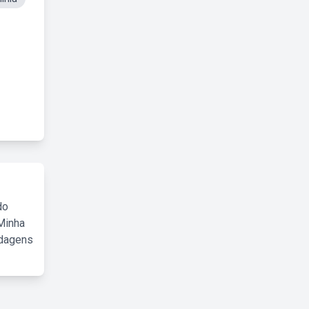
do
Minha
rdagens