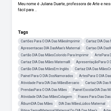
Meu nome é Juliana Duarte, professora de Arte e ne
fácil para ...
Tags
Cartões Para O DIA Das MãesImprimir
Cartaz DIA Das
Apresentacao DIA DasMae's Maternal
Cartao DIA Das
Cartão DIA Das MãesColorido Para Imprimir
ArtePara 
Cartaz DIA Das Mães MaternalII
ApresentaçãoPara O 
Cartão DIA Das MãesEm Inglês
Cartaz DIA Das MãesCr
Painel Para O DIA DosNamorados
ArtesPara O DIA Da
Atividade Para DIA Das MãesBercario
Cartaz DIA Das 
PrendasPara O DIA Das Mães
Painel EscolarDIA Das 
Atividade DIA Das MãesColagem
Frases Para Dias Da
ÁlbumDIA Das Mães
DIA Das MãesLúdico Maternal
Ritina SemalMaternal Maternal Do DIA Das Mae's
Arte