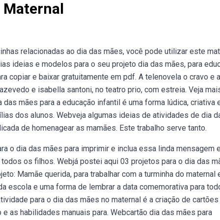
 Maternal
nhas relacionadas ao dia das mães, você pode utilizar este mat
rias ideias e modelos para o seu projeto dia das mães, para edu
ra copiar e baixar gratuitamente em pdf. A telenovela o cravo e 
zevedo e isabella santoni, no teatro prio, com estreia. Veja mai
 das mães para a educação infantil é uma forma lúdica, criativa 
lias dos alunos. Webveja algumas ideias de atividades de dia d
elicada de homenagear as mamães. Este trabalho serve tanto.
ara o dia das mães para imprimir e inclua essa linda mensagem
odos os filhos. Webjá postei aqui 03 projetos para o dia das m
eto: Mamãe querida, para trabalhar com a turminha do maternal e
 da escola e uma forma de lembrar a data comemorativa para tod
ividade para o dia das mães no maternal é a criação de cartões
 e as habilidades manuais para. Webcartão dia das mães para