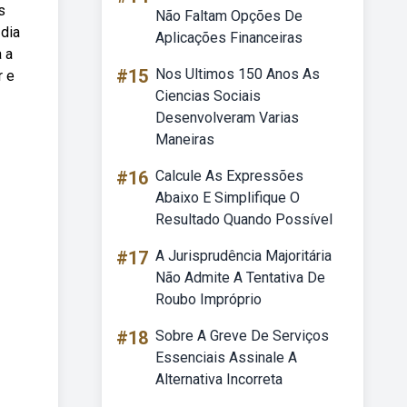
s
Não Faltam Opções De
 dia
Aplicações Financeiras
 a
#15
Nos Ultimos 150 Anos As
r e
Ciencias Sociais
Desenvolveram Varias
Maneiras
#16
Calcule As Expressões
Abaixo E Simplifique O
Resultado Quando Possível
#17
A Jurisprudência Majoritária
Não Admite A Tentativa De
Roubo Impróprio
#18
Sobre A Greve De Serviços
Essenciais Assinale A
Alternativa Incorreta