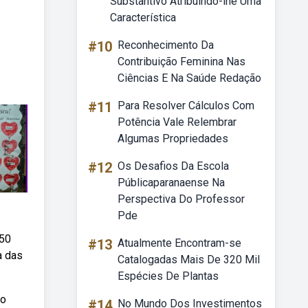
Substantivo Atribuindo-lhe Uma
Característica
#10
Reconhecimento Da
Contribuição Feminina Nas
Ciências E Na Saúde Redação
#11
Para Resolver Cálculos Com
Potência Vale Relembrar
Algumas Propriedades
#12
Os Desafios Da Escola
Públicaparanaense Na
Perspectiva Do Professor
Pde
b50
#13
Atualmente Encontram-se
a das
Catalogadas Mais De 320 Mil
Espécies De Plantas
ão
#14
No Mundo Dos Investimentos