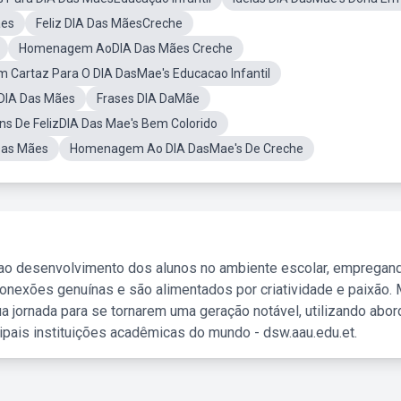
ães
Feliz DIA Das MãesCreche
Homenagem AoDIA Das Mães Creche
m Cartaz Para O DIA DasMae's Educacao Infantil
sDIA Das Mães
Frases DIA DaMãe
s De FelizDIA Das Mae's Bem Colorido
Das Mães
Homenagem Ao DIA DasMae's De Creche
 ao desenvolvimento dos alunos no ambiente escolar, empregan
nexões genuínas e são alimentados por criatividade e paixão. 
a jornada para se tornarem uma geração notável, utilizando abo
ipais instituições acadêmicas do mundo - dsw.aau.edu.et.