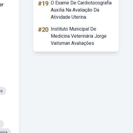
#19
O Exame De Cardiotocografia
er
Auxilia Na Avaliação Da
Atividade Uterina
#20
Instituto Municipal De
Medicina Veterinária Jorge
Vaitsman Avaliações
es
e
inia