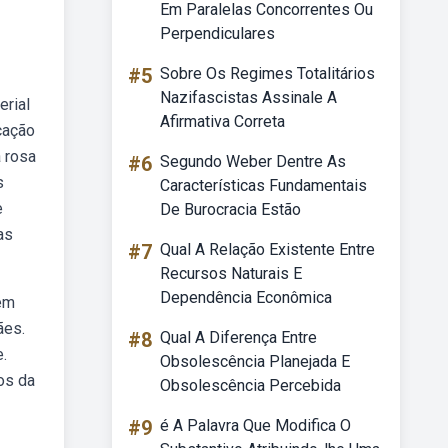
Em Paralelas Concorrentes Ou
Perpendiculares
#5
Sobre Os Regimes Totalitários
Nazifascistas Assinale A
erial
Afirmativa Correta
cação
a rosa
#6
Segundo Weber Dentre As
s
Características Fundamentais
e
De Burocracia Estão
as
#7
Qual A Relação Existente Entre
Recursos Naturais E
Dependência Econômica
 em
ães.
#8
Qual A Diferença Entre
.
Obsolescência Planejada E
os da
Obsolescência Percebida
#9
é A Palavra Que Modifica O