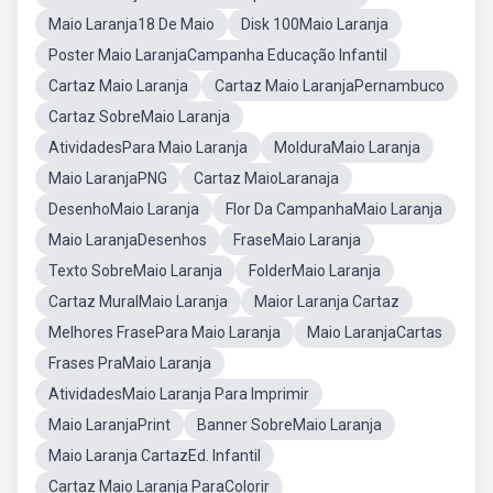
Maio Laranja18 De Maio
Disk 100Maio Laranja
Poster Maio LaranjaCampanha Educação Infantil
Cartaz Maio Laranja
Cartaz Maio LaranjaPernambuco
Cartaz SobreMaio Laranja
AtividadesPara Maio Laranja
MolduraMaio Laranja
Maio LaranjaPNG
Cartaz MaioLaranaja
DesenhoMaio Laranja
Flor Da CampanhaMaio Laranja
Maio LaranjaDesenhos
FraseMaio Laranja
Texto SobreMaio Laranja
FolderMaio Laranja
Cartaz MuralMaio Laranja
Maior Laranja Cartaz
Melhores FrasePara Maio Laranja
Maio LaranjaCartas
Frases PraMaio Laranja
AtividadesMaio Laranja Para Imprimir
Maio LaranjaPrint
Banner SobreMaio Laranja
Maio Laranja CartazEd. Infantil
Cartaz Maio Laranja ParaColorir