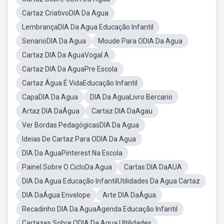
Cartaz CriativoDIA Da Agua
LembrançaDIA Da Agua Educação Infantil
SenarioDIA Da Agua
Moude Para ODIA Da Agua
Cartaz DIA Da AguaVogal A
Cartaz DIA Da AguaPre Escola
Cartaz Água É VidaEducação Infantil
CapaDIA Da Agua
DIA Da AguaLivro Bercario
Artaz DIA DaÁgua
Cartaz DIA DaAgau
Ver Bordas PedagógicasDIA Da Agua
Ideias De Cartaz Para ODIA Da Agua
DIA Da AguaPinterest Na Escola
Painel Sobre O CicloDa Agua
Cartas DIA DaAUA
DIA Da Agua Educação InfantilUtilidades Da Agua Cartaz
DIA DaÁgua Envelope
Arte DIA DaÁgua
Recadinho DIA Da AguaAgenda Educação Infantil
Cartazes Sobre ODIA Da Agua Ultilidades