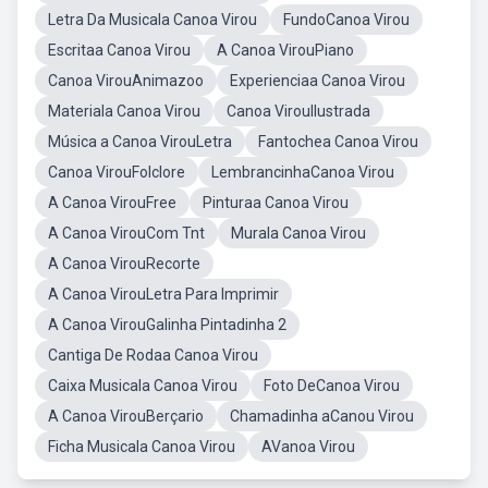
Letra Da Musicala Canoa Virou
FundoCanoa Virou
Escritaa Canoa Virou
A Canoa VirouPiano
Canoa VirouAnimazoo
Experienciaa Canoa Virou
Materiala Canoa Virou
Canoa VirouIlustrada
Música a Canoa VirouLetra
Fantochea Canoa Virou
Canoa VirouFolclore
LembrancinhaCanoa Virou
A Canoa VirouFree
Pinturaa Canoa Virou
A Canoa VirouCom Tnt
Murala Canoa Virou
A Canoa VirouRecorte
A Canoa VirouLetra Para Imprimir
A Canoa VirouGalinha Pintadinha 2
Cantiga De Rodaa Canoa Virou
Caixa Musicala Canoa Virou
Foto DeCanoa Virou
A Canoa VirouBerçario
Chamadinha aCanou Virou
Ficha Musicala Canoa Virou
AVanoa Virou