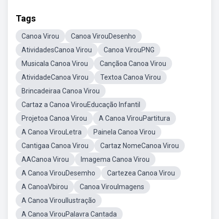
Tags
Canoa Virou
Canoa VirouDesenho
AtividadesCanoa Virou
Canoa VirouPNG
Musicala Canoa Virou
Cançãoa Canoa Virou
AtividadeCanoa Virou
Textoa Canoa Virou
Brincadeiraa Canoa Virou
Cartaz a Canoa VirouEducação Infantil
Projetoa Canoa Virou
A Canoa VirouPartitura
A Canoa VirouLetra
Painela Canoa Virou
Cantigaa Canoa Virou
Cartaz NomeCanoa Virou
AACanoa Virou
Imagema Canoa Virou
A Canoa VirouDesemho
Cartezea Canoa Virou
A CanoaVbirou
Canoa VirouImagens
A Canoa VirouIlustração
A Canoa VirouPalavra Cantada