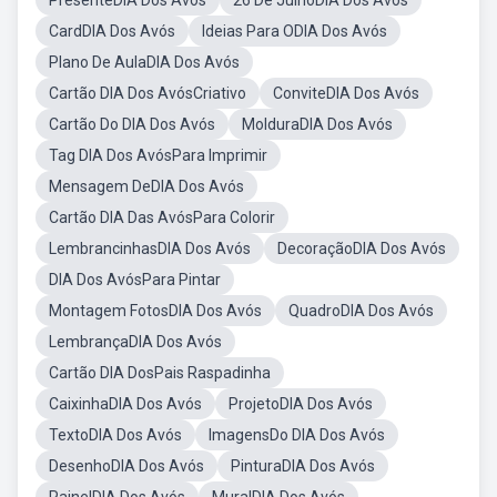
PresenteDIA Dos Avós
26 De JulhoDIA Dos Avós
CardDIA Dos Avós
Ideias Para ODIA Dos Avós
Plano De AulaDIA Dos Avós
Cartão DIA Dos AvósCriativo
ConviteDIA Dos Avós
Cartão Do DIA Dos Avós
MolduraDIA Dos Avós
Tag DIA Dos AvósPara Imprimir
Mensagem DeDIA Dos Avós
Cartão DIA Das AvósPara Colorir
LembrancinhasDIA Dos Avós
DecoraçãoDIA Dos Avós
DIA Dos AvósPara Pintar
Montagem FotosDIA Dos Avós
QuadroDIA Dos Avós
LembrançaDIA Dos Avós
Cartão DIA DosPais Raspadinha
CaixinhaDIA Dos Avós
ProjetoDIA Dos Avós
TextoDIA Dos Avós
ImagensDo DIA Dos Avós
DesenhoDIA Dos Avós
PinturaDIA Dos Avós