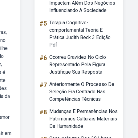
Impactam Além Dos Negócios
Influenciando A Sociedade
#5
Terapia Cognitivo-
comportamental Teoria E
ras,
Prática Judith Beck 3 Edição
 no
Pdf
ilhe
do
#6
Ocorreu Gravidez No Ciclo
,
Representado Pela Figura
Justifique Sua Resposta
s é
nte
#7
Anteriormente O Processo De
tões
Seleção Era Centrado Nas
ia da
Competências Técnicas
#8
Mudanças E Permanências Nos
 amor
Patrimônios Culturais Materiais
Da Humanidade
ir em