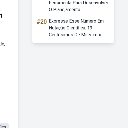
Ferramenta Para Desenvolver
O Planejamento
R
#20
Expresse Esse Número Em
Notação Científica. 19
Centésimos De Milésimos
de,
ães