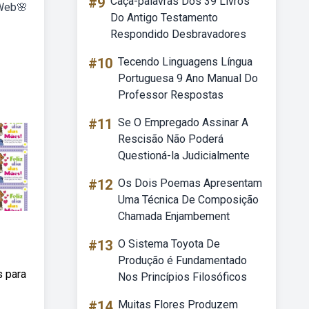
#9
Caça-palavras Dos 39 Livros
 Web🌸
Do Antigo Testamento
Respondido Desbravadores
#10
Tecendo Linguagens Língua
Portuguesa 9 Ano Manual Do
Professor Respostas
#11
Se O Empregado Assinar A
Rescisão Não Poderá
Questioná-la Judicialmente
#12
Os Dois Poemas Apresentam
Uma Técnica De Composição
Chamada Enjambement
#13
O Sistema Toyota De
Produção é Fundamentado
s para
Nos Princípios Filosóficos
#14
Muitas Flores Produzem