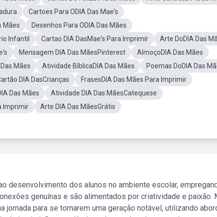
adura
Cartoes Para ODIA Das Mae's
s Mães
Desenhos Para ODIA Das Mães
o Infantil
Cartao DIA DasMae's Para Imprimir
Arte DoDIA Das M
e's
Mensagem DIA Das MãesPinterest
AlmoçoDIA Das Mães
 Das Mães
Atividade BíblicaDIA Das Mães
Poemas DoDIA Das Mã
artão DIA DasCrianças
FrasesDIA Das Mães Para Imprimir
DIA Das Mães
Atividade DIA Das MãesCatequese
 Imprimir
Arte DIA Das MãesGrátis
 ao desenvolvimento dos alunos no ambiente escolar, empregan
nexões genuínas e são alimentados por criatividade e paixão. 
a jornada para se tornarem uma geração notável, utilizando abo