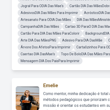
Jogral Para ODIA Das Mae's
Cartão DIA Das MãesDobr
AdesivosDIA Das Mães Para Imprimir
AcrósticoDIA Da
Artesanato Para ODIA Das Mães
DIA Das MãesMinistéri
CampanhaDIA Das Mães
Cartao 3D ParaO DIA Das Ma
Cartão Para DIA Das Mães ParaColorir
BackgroundDIA
Arte DIA Das MãesPNG
Adesivo Para DIA DasMãe
C
Árvore Dos AfetosPara Imprimir
Cartaõzinhos Para O
Caertao DIA DasMae's
Topo De BoloDIA Das Mães Para
Mensagem DIA Dos PaisPara Imprimir
Emelie
Como mentor, minha dedicação é total
métodos pedagógicos que priorizam co
missão é orientar os estudantes em su