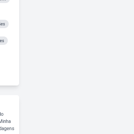
ães
es
do
Minha
rdagens