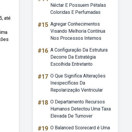
Néctar E Possuem Pétalas
Coloridas E Perfumadas
, até
#15
Agregar Conhecimentos
Visando Melhoria Contínua
tima
Nos Processos Internos
tões
#16
A Configuração Da Estrutura
Decorre Da Estratégia
Escolhida Entretanto
#17
O Que Significa Alterações
Inespecíficas Da
Repolarização Ventricular
#18
O Departamento Recursos
Humanos Detectou Uma Taxa
Elevada De Turnover
#19
O Balanced Scorecard é Uma