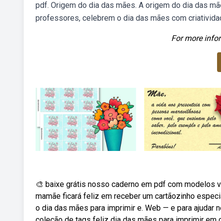
pdf. Origem do dia das mães. A origem do dia das mã
professores, celebrem o dia das mães com criativida
For more infor
🎨 baixe grátis nosso caderno em pdf com modelos va
mamãe ficará feliz em receber um cartãozinho especi
o dia das mães para imprimir e. Web — e para ajudar
coleção de tags feliz dia das mães para imprimir em c