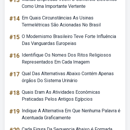
#13
Como Uma Importante Vertente
#14
Em Quais Circunstâncias As Usinas
Termelétricas São Acionadas No Brasil
#15
O Modernismo Brasileiro Teve Forte Influência
Das Vanguardas Europeias
#16
Identifique Os Nomes Dos Ritos Religiosos
Representados Em Cada Imagem
#17
Qual Das Alternativas Abaixo Contém Apenas
órgãos Do Sistema Urinário
#18
Quais Eram As Atividades Econômicas
Praticadas Pelos Antigos Egípcios
#19
Indique A Alternativa Em Que Nenhuma Palavra é
Acentuada Graficamente
Cada Figura Da Sequencia Abaixo é Formada