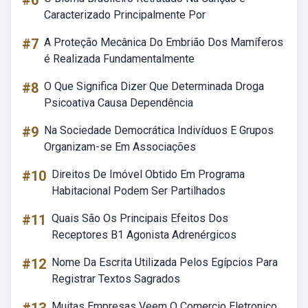
#6
Caracterizado Principalmente Por
#7
A Proteção Mecânica Do Embrião Dos Mamíferos
é Realizada Fundamentalmente
#8
O Que Significa Dizer Que Determinada Droga
Psicoativa Causa Dependência
#9
Na Sociedade Democrática Indivíduos E Grupos
Organizam-se Em Associações
#10
Direitos De Imóvel Obtido Em Programa
Habitacional Podem Ser Partilhados
#11
Quais São Os Principais Efeitos Dos
Receptores B1 Agonista Adrenérgicos
#12
Nome Da Escrita Utilizada Pelos Egípcios Para
Registrar Textos Sagrados
Muitas Empresas Veem O Comercio Eletronico