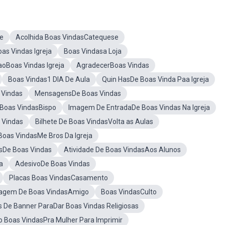
e
Acolhida Boas VindasCatequese
as Vindas Igreja
Boas Vindasa Loja
oBoas Vindas Igreja
AgradecerBoas Vindas
Boas Vindas1 DIA De Aula
Quin HasDe Boas Vinda Paa Igreja
s Vindas
MensagensDe Boas Vindas
Boas VindasBispo
Imagem De EntradaDe Boas Vindas Na Igreja
 Vindas
Bilhete De Boas VindasVolta as Aulas
oas VindasMe Bros Da Igreja
sDe Boas Vindas
Atividade De Boas VindasAos Alunos
a
AdesivoDe Boas Vindas
Placas Boas VindasCasamento
agem De Boas VindasAmigo
Boas VindasCulto
 De Banner ParaDar Boas Vindas Religiosas
o Boas VindasPra Mulher Para Imprimir