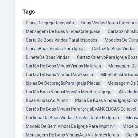
Tags
Placa De IgrejaRecepção
Boas Vindas Paraa Cateques
Mensagem De Boas VindasCatequese
CartaozinhosBo
Carta De Boas Vindas ParaHóspedes
Modelos De Carta
PlacasBoas Vindas Para Igreja
CartazDe Boas Vindas
BilheteDe Boas Vindas
Cartaz CriativoPara Igreja Boa
Cartão De Boas VindasVisitas Na Igreja
Mensagem De 
Cartaz De Boas Vindas ParaEscola
BilhetinhosDe Boas
Ideias De DecoraçãoPara Igreja Placas
Mensagem De B
Cartão Boas VindasReunião Membros Igreja
Atividade
Boas VindasAo Aluno
Placa De Boas Vindas IgrejaCinz
Cartão De Boas Vindas Para IgrejaEVANGELICAS Editavel
Cartinha De Boas Vindas ParaVisitante Na Igreja
Mens
Modelo De Bem VindosDe Igreja Para Imprimir
Modelos
Mensagem De Boas VindasAos Visitantes Igreja
Cartã