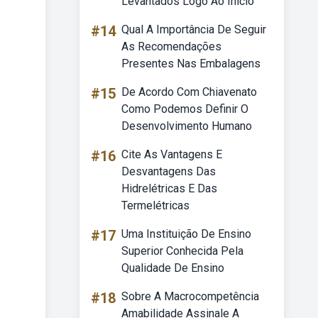
Levantados Logo Ao Início
#14
Qual A Importância De Seguir
As Recomendações
Presentes Nas Embalagens
#15
De Acordo Com Chiavenato
Como Podemos Definir O
Desenvolvimento Humano
#16
Cite As Vantagens E
Desvantagens Das
Hidrelétricas E Das
Termelétricas
#17
Uma Instituição De Ensino
Superior Conhecida Pela
Qualidade De Ensino
#18
Sobre A Macrocompetência
Amabilidade Assinale A