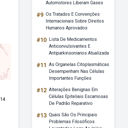
Automotores Liberam Gases
#9
Os Tratados E Convenções
Internacionais Sobre Direitos
Humanos Aprovados
#10
Lista De Medicamentos
Anticonvulsivantes E
Antiparkinsonianos Atualizada
#11
As Organelas Citoplasmáticas
Desempenham Nas Células
Importantes Funções
#12
Alterações Benignas Em
Células Epiteliais Escamosas
 14
De Padrão Reparativo
#13
Quais São Os Principais
Problemas Filosóficos