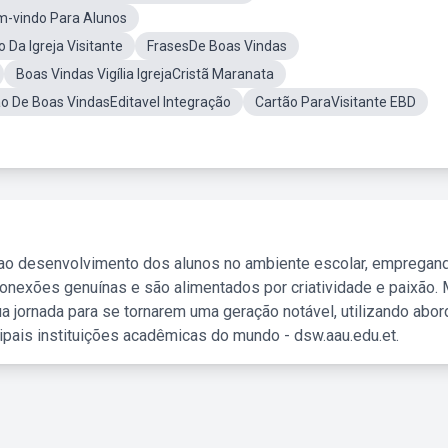
-vindo Para Alunos
a Igreja Visitante
FrasesDe Boas Vindas
Boas Vindas Vigília IgrejaCristã Maranata
o De Boas VindasEditavel Integração
Cartão ParaVisitante EBD
 ao desenvolvimento dos alunos no ambiente escolar, empregan
nexões genuínas e são alimentados por criatividade e paixão. 
a jornada para se tornarem uma geração notável, utilizando abo
ipais instituições acadêmicas do mundo - dsw.aau.edu.et.