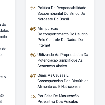
#4
Política De Responsabilidade
Socioambiental Do Banco Do
Nordeste Do Brasil
u de
#5
Manipulacao
odelos
Do.comportamento Do Usuario
mitir
Pelo Controle De Dados Da
a
Internet
s de
#6
Utilizando As Propriedades Da
de
Potenciação Simplifique As
Sentenças Abaixo
#7
Quais As Causas E
te o
Consequências Dos Distúrbios
s
Alimentares E Nutricionais
nto
#8
Por Falta De Manutenção
ed
Preventiva Dos Veículos