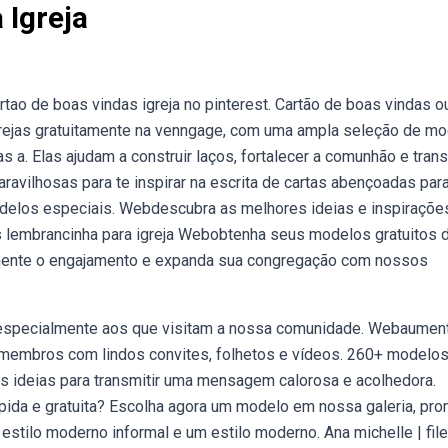
 Igreja
ao de boas vindas igreja no pinterest. Cartão de boas vindas o
 igrejas gratuitamente na venngage, com uma ampla seleção de m
 a. Elas ajudam a construir laços, fortalecer a comunhão e trans
vilhosas para te inspirar na escrita de cartas abençoadas par
delos especiais. Webdescubra as melhores ideias e inspiraçõe
 bis lembrancinha para igreja Webobtenha seus modelos gratuitos 
Aumente o engajamento e expanda sua congregação com nossos
 especialmente aos que visitam a nossa comunidade. Webaumen
 membros com lindos convites, folhetos e vídeos. 260+ modelo
es ideias para transmitir uma mensagem calorosa e acolhedora.
ápida e gratuita? Escolha agora um modelo em nossa galeria, pro
m estilo moderno informal e um estilo moderno. Ana michelle | fil