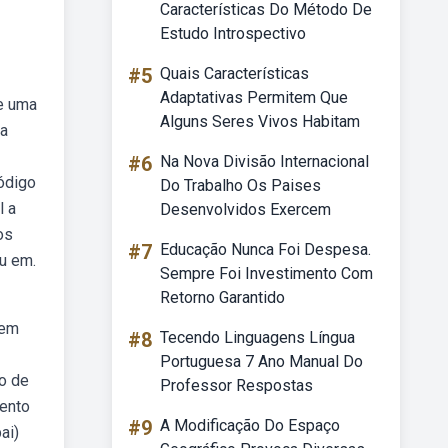
Características Do Método De
Estudo Introspectivo
#5
Quais Características
Adaptativas Permitem Que
de uma
Alguns Seres Vivos Habitam
 a
#6
Na Nova Divisão Internacional
ódigo
Do Trabalho Os Paises
l a
Desenvolvidos Exercem
os
#7
Educação Nunca Foi Despesa.
u em.
Sempre Foi Investimento Com
Retorno Garantido
zem
#8
Tecendo Linguagens Língua
Portuguesa 7 Ano Manual Do
o de
Professor Respostas
ento
#9
A Modificação Do Espaço
ai)