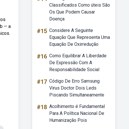
Classificados Como úteis São
Os Que Podem Causar
e
Doença
tos
eb — a
#15
Considere A Seguinte
icos.
Equação Que Representa Uma
Equação De Oxirredução
#16
Como Equilibrar A Liberdade
De Expressão Com A
Responsabilidade Social
#17
Código De Erro Samsung
Virus Doctor Dois Leds
Piscando Simultaneamente
#18
Acolhimento é Fundamental
Para A Política Nacional De
Humanização Pois