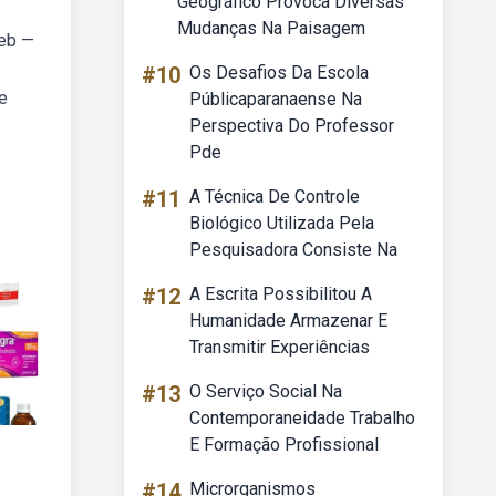
Geográfico Provoca Diversas
Mudanças Na Paisagem
Web —
#10
Os Desafios Da Escola
e
Públicaparanaense Na
Perspectiva Do Professor
Pde
#11
A Técnica De Controle
Biológico Utilizada Pela
Pesquisadora Consiste Na
#12
A Escrita Possibilitou A
Humanidade Armazenar E
Transmitir Experiências
#13
O Serviço Social Na
Contemporaneidade Trabalho
E Formação Profissional
#14
Microrganismos