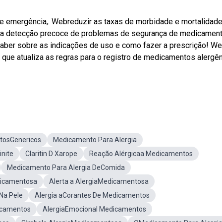
 de emergência,. Webreduzir as taxas de morbidade e mortalidad
 da detecção precoce de problemas de segurança de medicamen
 saber sobre as indicações de uso e como fazer a prescrição! W
 que atualiza as regras para o registro de medicamentos alergên
tosGenericos
Medicamento Para Alergia
nite
Claritin D Xarope
Reação Alérgicaa Medicamentos
Medicamento Para Alergia DeComida
dicamentosa
Alerta a AlergiaMedicamentosa
Na Pele
Alergia aCorantes De Medicamentos
icamentos
AlergiaEmocional Medicamentos