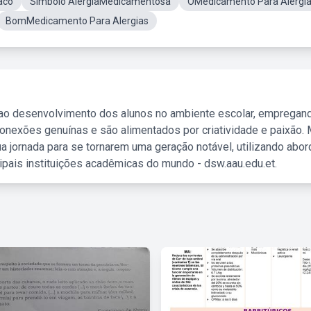
aco
Simbolo AlergiaMedicamentosa
OMedicamento Para Alergi
BomMedicamento Para Alergias
 ao desenvolvimento dos alunos no ambiente escolar, empregan
nexões genuínas e são alimentados por criatividade e paixão. 
a jornada para se tornarem uma geração notável, utilizando abo
ipais instituições acadêmicas do mundo - dsw.aau.edu.et.