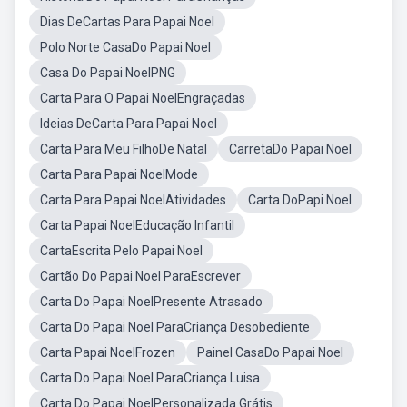
Dias DeCartas Para Papai Noel
Polo Norte CasaDo Papai Noel
Casa Do Papai NoelPNG
Carta Para O Papai NoelEngraçadas
Ideias DeCarta Para Papai Noel
Carta Para Meu FilhoDe Natal
CarretaDo Papai Noel
Carta Para Papai NoelMode
Carta Para Papai NoelAtividades
Carta DoPapi Noel
Carta Papai NoelEducação Infantil
CartaEscrita Pelo Papai Noel
Cartão Do Papai Noel ParaEscrever
Carta Do Papai NoelPresente Atrasado
Carta Do Papai Noel ParaCriança Desobediente
Carta Papai NoelFrozen
Painel CasaDo Papai Noel
Carta Do Papai Noel ParaCriança Luisa
Carta Do Papai NoelPersonalizada Grátis