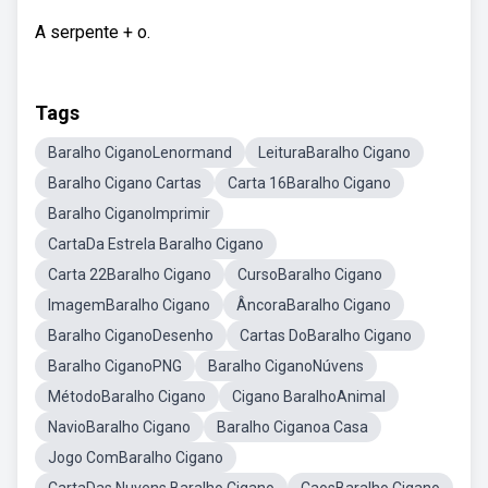
A serpente + o.
Tags
Baralho CiganoLenormand
LeituraBaralho Cigano
Baralho Cigano Cartas
Carta 16Baralho Cigano
Baralho CiganoImprimir
CartaDa Estrela Baralho Cigano
Carta 22Baralho Cigano
CursoBaralho Cigano
ImagemBaralho Cigano
ÂncoraBaralho Cigano
Baralho CiganoDesenho
Cartas DoBaralho Cigano
Baralho CiganoPNG
Baralho CiganoNúvens
MétodoBaralho Cigano
Cigano BaralhoAnimal
NavioBaralho Cigano
Baralho Ciganoa Casa
Jogo ComBaralho Cigano