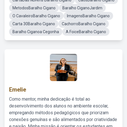
CartaDas Nuvens Baralho Cigano
CaosBaralho Cigano
MetodosBaralho Cigano
Baralho CiganoJardim
O CavaleiroBaralho Cigano
ImagensBaralho Cigano
Carta 30Baralho Cigano
CachorroBaralho Cigano
Baralho Ciganoa Cegonha
A FoiceBaralho Cigano
Emelie
Como mentor, minha dedicação é total ao
desenvolvimento dos alunos no ambiente escolar,
empregando métodos pedagógicos que priorizam
conexões genuínas e são alimentados por criatividade
e paixão. Minha missão é orientar os estudantes em