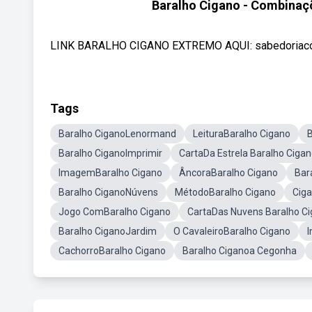
Baralho Cigano - Combinaçõ
LINK BARALHO CIGANO EXTREMO AQUI: sabedoriacosmi
Tags
Baralho CiganoLenormand
LeituraBaralho Cigano
B
Baralho CiganoImprimir
CartaDa Estrela Baralho Ciga
ImagemBaralho Cigano
ÂncoraBaralho Cigano
Bar
Baralho CiganoNúvens
MétodoBaralho Cigano
Cig
Jogo ComBaralho Cigano
CartaDas Nuvens Baralho C
Baralho CiganoJardim
O CavaleiroBaralho Cigano
CachorroBaralho Cigano
Baralho Ciganoa Cegonha