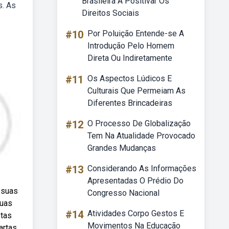
Brasileira A Positivar Os
s. As
Direitos Sociais
#10
Por Poluição Entende-se A
Introdução Pelo Homem
Direta Ou Indiretamente
#11
Os Aspectos Lúdicos E
Culturais Que Permeiam As
Diferentes Brincadeiras
#12
O Processo De Globalização
Tem Na Atualidade Provocado
Grandes Mudanças
#13
Considerando As Informações
Apresentadas O Prédio Do
 suas
Congresso Nacional
suas
#14
Atividades Corpo Gestos E
stas
Movimentos Na Educação
artas