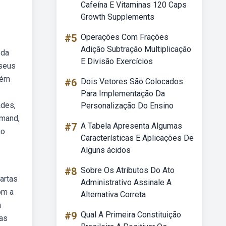
Cafeína E Vitaminas 120 Caps
Growth Supplements
#5
Operações Com Frações
Adição Subtração Multiplicação
 da
E Divisão Exercícios
 seus
rém
#6
Dois Vetores São Colocados
Para Implementação Da
ades,
Personalização Do Ensino
rmand,
#7
A Tabela Apresenta Algumas
ho
Características E Aplicações De
Alguns ácidos
#8
Sobre Os Atributos Do Ato
artas
Administrativo Assinale A
om a
Alternativa Correta
m
#9
Qual A Primeira Constituição
tas