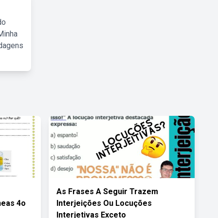
do
Minha
rdagens
s
As Frases A Seguir Trazem
eas 4o
Interjeições Ou Locuções
Interjetivas Exceto