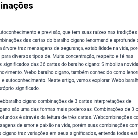
binações
utoconhecimento e previsão, que tem suas raízes nas tradições
mbinações das cartas do baralho cigano lenormand e aprofunde
a árvore traz mensagens de segurança, estabilidade na vida, po
ara diversos tipos de. Muita concentração, respeito e fé nas
s significados das 36 cartas do baralho cigano: Simboliza novid
e movimento. Webo baralho cigano, também conhecido como leno
as e autoconhecimento. Neste artigo, vamos explorar. Webo baral
óprio significado.
ebbaralho cigano combinações de 3 cartas interpretações de
 cigano são uma das formas mais poderosas. Combinações de 3 c
ofundos é através da leitura de três cartas. Webcombinações c
mensagens de amor e paixão na vida, porém suas combinações co
o cigano traz variações em seus significados, entenda todas es