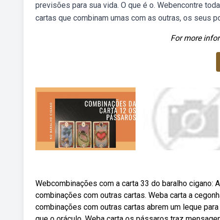
previsões para sua vida. O que é o. Webencontre tod
cartas que combinam umas com as outras, os seus po
For more infor
Webcombinações com a carta 33 do baralho cigano: 
combinações com outras cartas. Weba carta a cegonh
combinações com outras cartas abrem um leque para d
que o oráculo. Weba carta os pássaros traz mensage