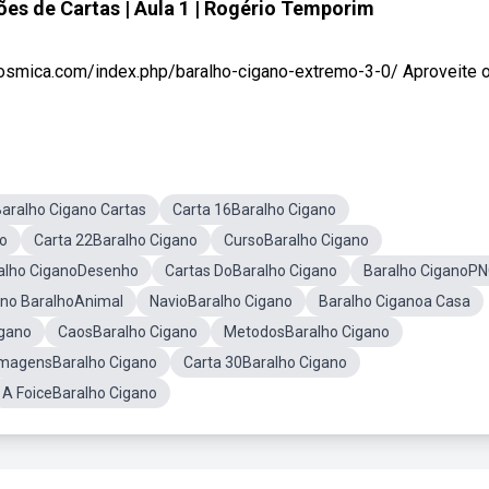
es de Cartas | Aula 1 | Rogério Temporim
ca.com/index.php/baralho-cigano-extremo-3-0/ Aproveite o .
aralho Cigano Cartas
Carta 16Baralho Cigano
no
Carta 22Baralho Cigano
CursoBaralho Cigano
alho CiganoDesenho
Cartas DoBaralho Cigano
Baralho CiganoP
ano BaralhoAnimal
NavioBaralho Cigano
Baralho Ciganoa Casa
igano
CaosBaralho Cigano
MetodosBaralho Cigano
ImagensBaralho Cigano
Carta 30Baralho Cigano
A FoiceBaralho Cigano