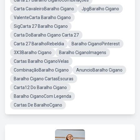
Carta 27 Baralho CiganoCombinações
Carta CavaleiroBaralho Cigano
JpgBaralho Cigano
ValenteCarta Baralho Cigano
SigCarta 27 Baralho Cigano
Carta DoBaralho Cigano Carta 27
Carta 27 BaralhoRebeldia
Baralho CiganoPinterest
3X3Baralho Cigano
Baralho CiganoImagens
Cartas Baralho CiganoVelas
CombinaçãoBaralho Cigano
AnuncioBaralho Cigano
Baralho Cigano CartasEscuras
Carta12 Do Baralho Cigano
Baralho CiganoCom Legenda
Cartas De BaralhoCgano