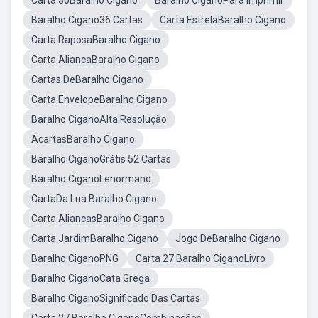
Carta 30Baralho Cigano
Baralho CiganoPara Imprimir
Baralho Cigano36 Cartas
Carta EstrelaBaralho Cigano
Carta RaposaBaralho Cigano
Carta AliancaBaralho Cigano
Cartas DeBaralho Cigano
Carta EnvelopeBaralho Cigano
Baralho CiganoAlta Resolução
AcartasBaralho Cigano
Baralho CiganoGrátis 52 Cartas
Baralho CiganoLenormand
CartaDa Lua Baralho Cigano
Carta AliancasBaralho Cigano
Carta JardimBaralho Cigano
Jogo DeBaralho Cigano
Baralho CiganoPNG
Carta 27 Baralho CiganoLivro
Baralho CiganoCata Grega
Baralho CiganoSignificado Das Cartas